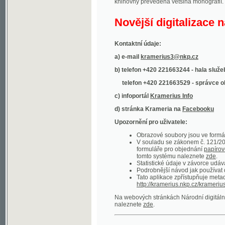
Kontaktní údaje:
a) e-mail
kramerius3@nkp.cz
b) telefon +420 221663244 - hala služeb
(inform
telefon +420 221663529 - správce obsahu
(
c) infoportál
Kramerius Info
d) stránka Krameria na
Facebooku
Upozornění pro uživatele:
Obrazové soubory jsou ve formátu DjVu, p
V souladu se zákonem č. 121/2000 Sb. (
formuláře pro objednání
papírové kopie
.
tomto systému naleznete
zde
.
Statistické údaje v závorce udávají počet t
Podrobnější návod jak používat digitáln
Tato aplikace zpřístupňuje metadata po
http://kramerius.nkp.cz/kramerius/oai
.
Na webových stránkách Národní digitální knihov
naleznete
zde
.
Ukázky zdigitalizovaných dokumentů:
Národní listy