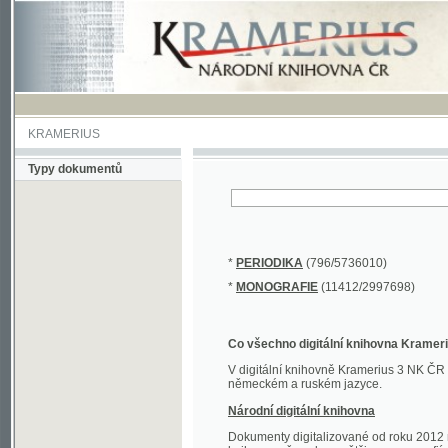
KRAMERIUS
Typy dokumentů
*
PERIODIKA
(796/5736010)
*
MONOGRAFIE
(11412/2997698)
Co všechno digitální knihovna Kramerius obs
V digitální knihovně Kramerius 3 NK ČR najdete 
německém a ruském jazyce.
Národní digitální knihovna
Dokumenty digitalizované od roku 2012 nalezne
knihovny převedena většina monografií. Převedené
Novější digitalizace nale