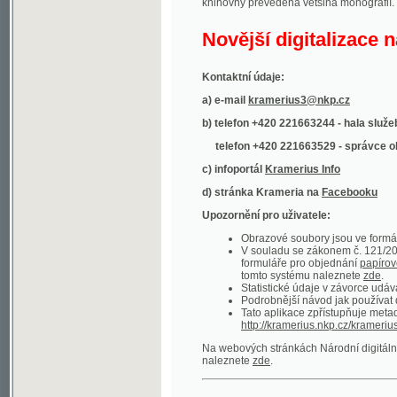
Kontaktní údaje:
a) e-mail
kramerius3@nkp.cz
b) telefon +420 221663244 - hala služeb
(inform
telefon +420 221663529 - správce obsahu
(
c) infoportál
Kramerius Info
d) stránka Krameria na
Facebooku
Upozornění pro uživatele:
Obrazové soubory jsou ve formátu DjVu, p
V souladu se zákonem č. 121/2000 Sb. (
formuláře pro objednání
papírové kopie
.
tomto systému naleznete
zde
.
Statistické údaje v závorce udávají počet t
Podrobnější návod jak používat digitáln
Tato aplikace zpřístupňuje metadata po
http://kramerius.nkp.cz/kramerius/oai
.
Na webových stránkách Národní digitální knihov
naleznete
zde
.
Ukázky zdigitalizovaných dokumentů:
Národní listy