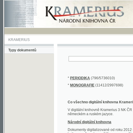
KRAMERIUS
Typy dokumentů
*
PERIODIKA
(796/5736010)
*
MONOGRAFIE
(11412/2997698)
Co všechno digitální knihovna Kramerius obs
V digitální knihovně Kramerius 3 NK ČR najdete 
německém a ruském jazyce.
Národní digitální knihovna
Dokumenty digitalizované od roku 2012 nalezne
knihovny převedena většina monografií. Převedené
Novější digitalizace nale