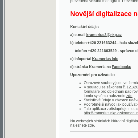
Kontaktní údaje:
a) e-mail
kramerius3@nkp.cz
b) telefon +420 221663244 - hala služeb
(inform
telefon +420 221663529 - správce obsahu
(
c) infoportál
Kramerius Info
d) stránka Krameria na
Facebooku
Upozornění pro uživatele:
Obrazové soubory jsou ve formátu DjVu, p
V souladu se zákonem č. 121/2000 Sb. (
formuláře pro objednání
papírové kopie
.
tomto systému naleznete
zde
.
Statistické údaje v závorce udávají počet t
Podrobnější návod jak používat digitáln
Tato aplikace zpřístupňuje metadata po
http://kramerius.nkp.cz/kramerius/oai
.
Na webových stránkách Národní digitální knihov
naleznete
zde
.
Ukázky zdigitalizovaných dokumentů:
Národní listy