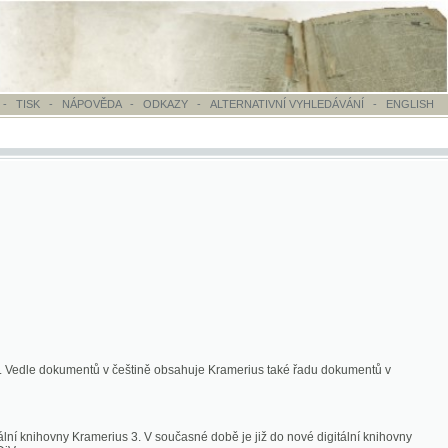
OVĚDA
-
ODKAZY
-
ALTERNATIVNÍ VYHLEDÁVÁNÍ
-
ENGLISH
ntů v češtině obsahuje Kramerius také řadu dokumentů v
merius 3. V současné době je již do nové digitální knihovny