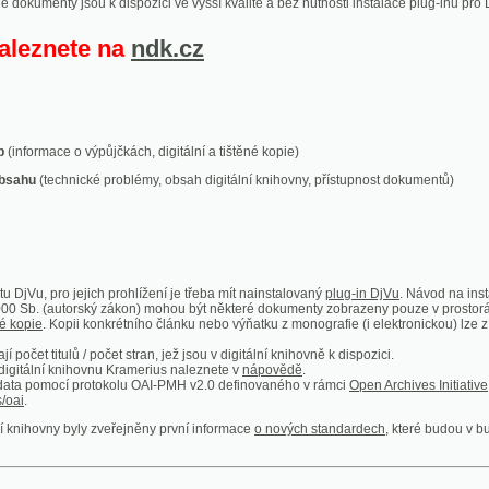
ace o výpůjčkách, digitální a tištěné kopie)
technické problémy, obsah digitální knihovny, přístupnost dokumentů)
ro jejich prohlížení je třeba mít nainstalovaný
plug-in DjVu
. Návod na instalaci naleznete
autorský zákon) mohou být některé dokumenty zobrazeny pouze v prostorách Národní kniho
 Kopii konkrétního článku nebo výňatku z monografie (i elektronickou) lze získat prostřed
itulů / počet stran, jež jsou v digitální knihovně k dispozici.
í knihovnu Kramerius naleznete v
nápovědě
.
mocí protokolu OAI-PMH v2.0 definovaného v rámci
Open Archives Initiative
. Implementace p
ny byly zveřejněny první informace
o nových standardech
, které budou v budoucnu využíván
Humoristické listy
Světozor
Smrt nesem