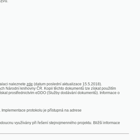
zde
(datum poslední aktualizace 15.5.2018).
vny ČR. Kopii těchto dokumentů lze získat použitím
nictvím eDDO (Služby dodávání dokumentů). Informace o
rotokolu je přístupná na adrese
y při řešení stejnojmenného projektu. Bližší informace
 ze vsi
V zajetí australských lidojedův