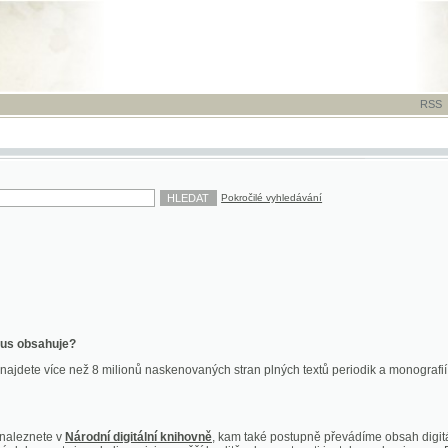
RSS
-
TISK
-
NÁP
Pokročilé vyhledávání
ahuje?
více než 8 milionů naskenovaných stran plných textů periodik a monografií. Vedle dokume
te v
Národní digitální knihovně
, kam také postupně převádíme obsah digitální knihovny Kra
y jsou k dispozici ve vyšší kvalitě a bez nutnosti instalace plug-inu pro DjVu.
znete na
ndk.cz