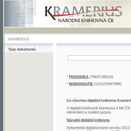
KRAMERIUS
Typy dokumentů
*
PERIODIKA
(796/5736010)
*
MONOGRAFIE
(11412/2997698)
Co všechno digitální knihovna Kramerius obs
V digitální knihovně Kramerius 3 NK ČR najdete 
německém a ruském jazyce.
Národní digitální knihovna
Dokumenty digitalizované od roku 2012 nalezne
převedena většina monografií. Převedené dokument
Novější digitalizace nale