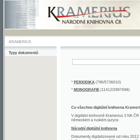
KRAMERIUS
Typy dokumentů
*
PERIODIKA
(796/5736010)
*
MONOGRAFIE
(11412/2997698)
Co všechno digitální knihovna Kramerius obs
V digitální knihovně Kramerius 3 NK ČR najdete 
německém a ruském jazyce.
Národní digitální knihovna
Dokumenty digitalizované od roku 2012 nalezne
knihovny převedena většina monografií. Převedené
Novější digitalizace nale