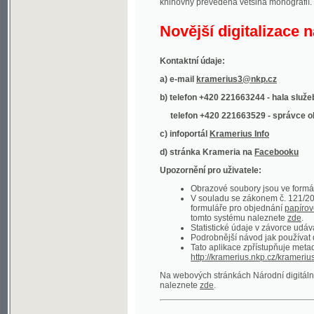
Kontaktní údaje:
a) e-mail
kramerius3@nkp.cz
b) telefon +420 221663244 - hala služeb
(inform
telefon +420 221663529 - správce obsahu
(
c) infoportál
Kramerius Info
d) stránka Krameria na
Facebooku
Upozornění pro uživatele:
Obrazové soubory jsou ve formátu DjVu, p
V souladu se zákonem č. 121/2000 Sb. (
formuláře pro objednání
papírové kopie
.
tomto systému naleznete
zde
.
Statistické údaje v závorce udávají počet t
Podrobnější návod jak používat digitáln
Tato aplikace zpřístupňuje metadata po
http://kramerius.nkp.cz/kramerius/oai
.
Na webových stránkách Národní digitální knihov
naleznete
zde
.
Ukázky zdigitalizovaných dokumentů:
Národní listy