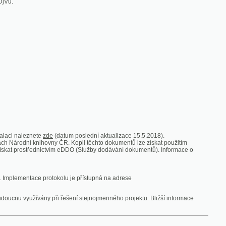
zde
(datum poslední aktualizace 15.5.2018).
vny ČR. Kopii těchto dokumentů lze získat použitím
nictvím eDDO (Služby dodávání dokumentů). Informace o
rotokolu je přístupná na adrese
y při řešení stejnojmenného projektu. Bližší informace
 ze vsi
V zajetí australských lidojedův