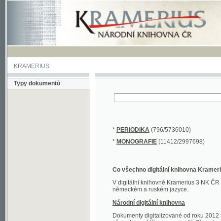
KRAMERIUS
Typy dokumentů
*
PERIODIKA
(796/5736010)
*
MONOGRAFIE
(11412/2997698)
Co všechno digitální knihovna Kramerius obs
V digitální knihovně Kramerius 3 NK ČR najdete 
německém a ruském jazyce.
Národní digitální knihovna
Dokumenty digitalizované od roku 2012 nalezne
převedena většina monografií. Převedené dokument
Novější digitalizace nale