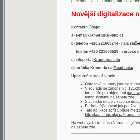
Kontaktní údaje:
a) e-mail
kramerius3@nkp.cz
b) telefon +420 221663244 - hala služeb
(inform
telefon +420 221663529 - správce obsahu
(
c) infoportál
Kramerius Info
d) stránka Krameria na
Facebooku
Upozornění pro uživatele:
Obrazové soubory jsou ve formátu DjVu, p
V souladu se zákonem č. 121/2000 Sb. (
formuláře pro objednání
papírové kopie
.
tomto systému naleznete
zde
.
Statistické údaje v závorce udávají počet t
Podrobnější návod jak používat digitáln
Tato aplikace zpřístupňuje metadata po
http://kramerius.nkp.cz/kramerius/oai
.
Na webových stránkách Národní digitální knihov
naleznete
zde
.
Ukázky zdigitalizovaných dokumentů:
Národní listy