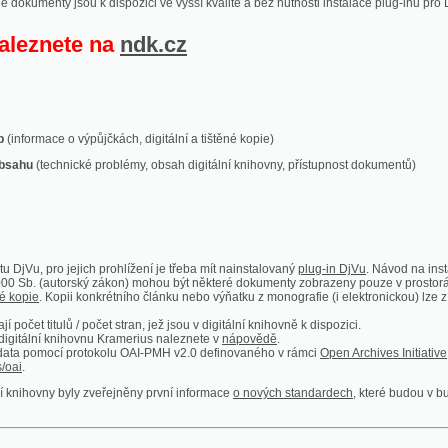
ace o výpůjčkách, digitální a tištěné kopie)
technické problémy, obsah digitální knihovny, přístupnost dokumentů)
ro jejich prohlížení je třeba mít nainstalovaný
plug-in DjVu
. Návod na instalaci naleznete
autorský zákon) mohou být některé dokumenty zobrazeny pouze v prostorách Národní kniho
 Kopii konkrétního článku nebo výňatku z monografie (i elektronickou) lze získat prostřed
itulů / počet stran, jež jsou v digitální knihovně k dispozici.
í knihovnu Kramerius naleznete v
nápovědě
.
mocí protokolu OAI-PMH v2.0 definovaného v rámci
Open Archives Initiative
. Implementace p
ny byly zveřejněny první informace
o nových standardech
, které budou v budoucnu využíván
Humoristické listy
Světozor
Smrt nesem