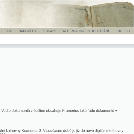
OVĚDA
-
ODKAZY
-
ALTERNATIVNÍ VYHLEDÁVÁNÍ
-
ENGLISH
ntů v češtině obsahuje Kramerius také řadu dokumentů v
merius 3. V současné době je již do nové digitální knihovny