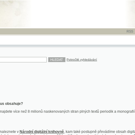
RSS
-
TISK
-
NÁP
Pokročilé vyhledávání
ahuje?
více než 8 milionů naskenovaných stran plných textů periodik a monografií. Vedle dokume
te v
Národní digitální knihovně
, kam také postupně převádíme obsah digitální knihovny Kra
y jsou k dispozici ve vyšší kvalitě a bez nutnosti instalace plug-inu pro DjVu.
znete na
ndk.cz