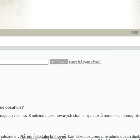
RSS
-
TISK
-
NÁP
Pokročilé vyhledávání
ahuje?
více než 8 milionů naskenovaných stran plných textů periodik a monografií. Vedle dokume
te v
Národní digitální knihovně
, kam také postupně převádíme obsah digitální knihovny Kra
y jsou k dispozici ve vyšší kvalitě a bez nutnosti instalace plug-inu pro DjVu.
znete na
ndk.cz