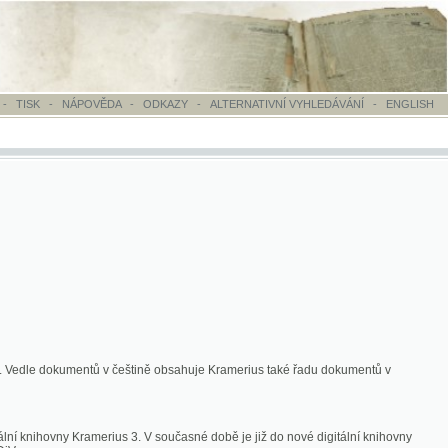
OVĚDA
-
ODKAZY
-
ALTERNATIVNÍ VYHLEDÁVÁNÍ
-
ENGLISH
ntů v češtině obsahuje Kramerius také řadu dokumentů v
merius 3. V současné době je již do nové digitální knihovny