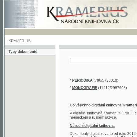
KRAMERIUS
Typy dokumentů
*
PERIODIKA
(796/5736010)
*
MONOGRAFIE
(11412/2997698)
Co všechno digitální knihovna Kramerius obs
V digitální knihovně Kramerius 3 NK ČR najdete 
německém a ruském jazyce.
Národní digitální knihovna
Dokumenty digitalizované od roku 2012 nalezne
převedena většina monografií. Převedené dokument
Novější digitalizace nale