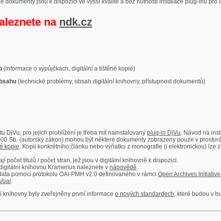
ace o výpůjčkách, digitální a tištěné kopie)
technické problémy, obsah digitální knihovny, přístupnost dokumentů)
ro jejich prohlížení je třeba mít nainstalovaný
plug-in DjVu
. Návod na instalaci naleznete
autorský zákon) mohou být některé dokumenty zobrazeny pouze v prostorách Národní kniho
 Kopii konkrétního článku nebo výňatku z monografie (i elektronickou) lze získat prostřed
itulů / počet stran, jež jsou v digitální knihovně k dispozici.
í knihovnu Kramerius naleznete v
nápovědě
.
mocí protokolu OAI-PMH v2.0 definovaného v rámci
Open Archives Initiative
. Implementace p
ny byly zveřejněny první informace
o nových standardech
, které budou v budoucnu využíván
Humoristické listy
Světozor
Smrt nesem