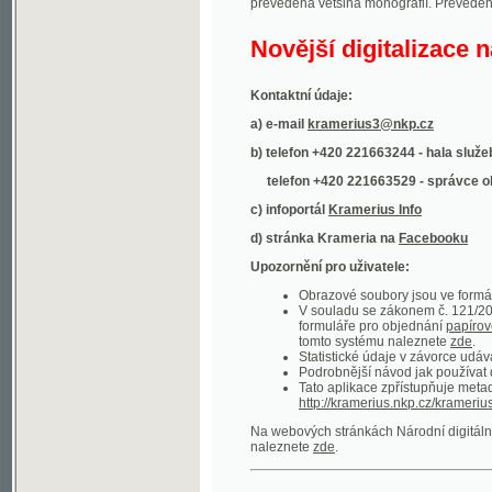
Kontaktní údaje:
a) e-mail
kramerius3@nkp.cz
b) telefon +420 221663244 - hala služeb
(inform
telefon +420 221663529 - správce obsahu
(
c) infoportál
Kramerius Info
d) stránka Krameria na
Facebooku
Upozornění pro uživatele:
Obrazové soubory jsou ve formátu DjVu, p
V souladu se zákonem č. 121/2000 Sb. (
formuláře pro objednání
papírové kopie
.
tomto systému naleznete
zde
.
Statistické údaje v závorce udávají počet t
Podrobnější návod jak používat digitáln
Tato aplikace zpřístupňuje metadata po
http://kramerius.nkp.cz/kramerius/oai
.
Na webových stránkách Národní digitální knihov
naleznete
zde
.
Ukázky zdigitalizovaných dokumentů:
Národní listy