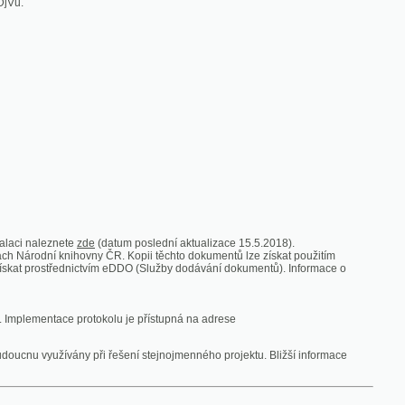
zde
(datum poslední aktualizace 15.5.2018).
vny ČR. Kopii těchto dokumentů lze získat použitím
nictvím eDDO (Služby dodávání dokumentů). Informace o
rotokolu je přístupná na adrese
y při řešení stejnojmenného projektu. Bližší informace
 ze vsi
V zajetí australských lidojedův