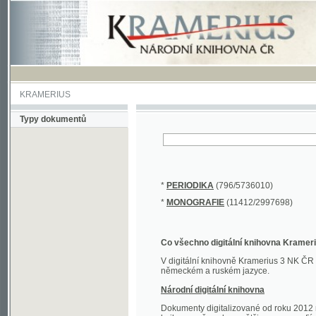
KRAMERIUS
Typy dokumentů
*
PERIODIKA
(796/5736010)
*
MONOGRAFIE
(11412/2997698)
Co všechno digitální knihovna Kramerius obs
V digitální knihovně Kramerius 3 NK ČR najdete 
německém a ruském jazyce.
Národní digitální knihovna
Dokumenty digitalizované od roku 2012 nalezne
knihovny převedena většina monografií. Převedené
Novější digitalizace nale