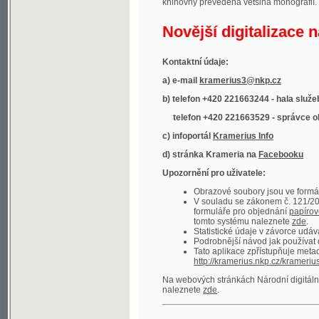
Kontaktní údaje:
a) e-mail
kramerius3@nkp.cz
b) telefon +420 221663244 - hala služeb
(inform
telefon +420 221663529 - správce obsahu
(
c) infoportál
Kramerius Info
d) stránka Krameria na
Facebooku
Upozornění pro uživatele:
Obrazové soubory jsou ve formátu DjVu, p
V souladu se zákonem č. 121/2000 Sb. (
formuláře pro objednání
papírové kopie
.
tomto systému naleznete
zde
.
Statistické údaje v závorce udávají počet t
Podrobnější návod jak používat digitáln
Tato aplikace zpřístupňuje metadata po
http://kramerius.nkp.cz/kramerius/oai
.
Na webových stránkách Národní digitální knihov
naleznete
zde
.
Ukázky zdigitalizovaných dokumentů:
Národní listy