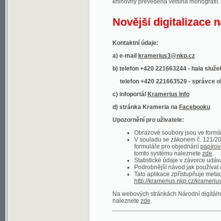
Kontaktní údaje:
a) e-mail
kramerius3@nkp.cz
b) telefon +420 221663244 - hala služeb
(inform
telefon +420 221663529 - správce obsahu
(
c) infoportál
Kramerius Info
d) stránka Krameria na
Facebooku
Upozornění pro uživatele:
Obrazové soubory jsou ve formátu DjVu, p
V souladu se zákonem č. 121/2000 Sb. (
formuláře pro objednání
papírové kopie
.
tomto systému naleznete
zde
.
Statistické údaje v závorce udávají počet t
Podrobnější návod jak používat digitáln
Tato aplikace zpřístupňuje metadata po
http://kramerius.nkp.cz/kramerius/oai
.
Na webových stránkách Národní digitální knihov
naleznete
zde
.
Ukázky zdigitalizovaných dokumentů:
Národní listy