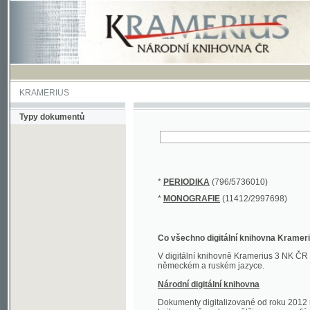
KRAMERIUS
Typy dokumentů
*
PERIODIKA
(796/5736010)
*
MONOGRAFIE
(11412/2997698)
Co všechno digitální knihovna Kramerius obs
V digitální knihovně Kramerius 3 NK ČR najdete 
německém a ruském jazyce.
Národní digitální knihovna
Dokumenty digitalizované od roku 2012 nalezne
knihovny převedena většina monografií. Převedené
Novější digitalizace nale