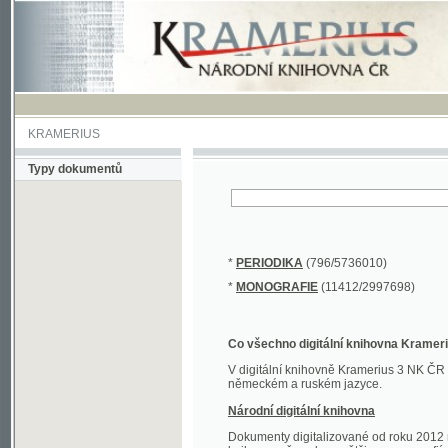
KRAMERIUS
Typy dokumentů
*
PERIODIKA
(796/5736010)
*
MONOGRAFIE
(11412/2997698)
Co všechno digitální knihovna Kramerius obs
V digitální knihovně Kramerius 3 NK ČR najdete 
německém a ruském jazyce.
Národní digitální knihovna
Dokumenty digitalizované od roku 2012 nalezne
knihovny převedena většina monografií. Převedené
Novější digitalizace nale