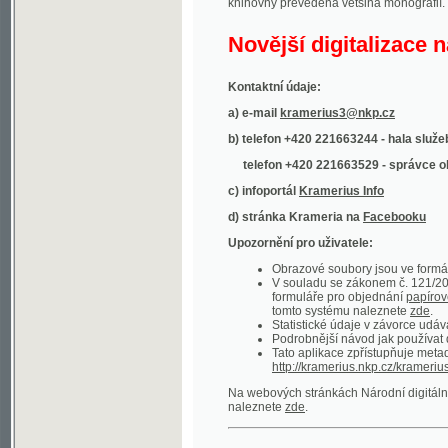
Kontaktní údaje:
a) e-mail
kramerius3@nkp.cz
b) telefon +420 221663244 - hala služeb
(inform
telefon +420 221663529 - správce obsahu
(
c) infoportál
Kramerius Info
d) stránka Krameria na
Facebooku
Upozornění pro uživatele:
Obrazové soubory jsou ve formátu DjVu, p
V souladu se zákonem č. 121/2000 Sb. (
formuláře pro objednání
papírové kopie
.
tomto systému naleznete
zde
.
Statistické údaje v závorce udávají počet t
Podrobnější návod jak používat digitáln
Tato aplikace zpřístupňuje metadata po
http://kramerius.nkp.cz/kramerius/oai
.
Na webových stránkách Národní digitální knihov
naleznete
zde
.
Ukázky zdigitalizovaných dokumentů:
Národní listy