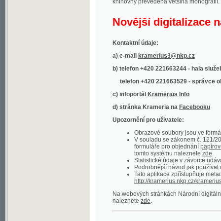
Kontaktní údaje:
a) e-mail
kramerius3@nkp.cz
b) telefon +420 221663244 - hala služeb
(inform
telefon +420 221663529 - správce obsahu
(
c) infoportál
Kramerius Info
d) stránka Krameria na
Facebooku
Upozornění pro uživatele:
Obrazové soubory jsou ve formátu DjVu, p
V souladu se zákonem č. 121/2000 Sb. (
formuláře pro objednání
papírové kopie
.
tomto systému naleznete
zde
.
Statistické údaje v závorce udávají počet t
Podrobnější návod jak používat digitáln
Tato aplikace zpřístupňuje metadata po
http://kramerius.nkp.cz/kramerius/oai
.
Na webových stránkách Národní digitální knihov
naleznete
zde
.
Ukázky zdigitalizovaných dokumentů:
Národní listy