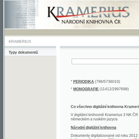
KRAMERIUS
Typy dokumentů
*
PERIODIKA
(796/5736010)
*
MONOGRAFIE
(11412/2997698)
Co všechno digitální knihovna Kramerius obs
V digitální knihovně Kramerius 3 NK ČR najdete 
německém a ruském jazyce.
Národní digitální knihovna
Dokumenty digitalizované od roku 2012 nalezne
knihovny převedena většina monografií. Převedené
Novější digitalizace nale