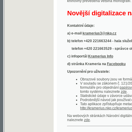
Kontaktní údaje:
a) e-mail
kramerius3@nkp.cz
b) telefon +420 221663244 - hala služeb
(inform
telefon +420 221663529 - správce obsahu
(
c) infoportál
Kramerius Info
d) stránka Krameria na
Facebooku
Upozornění pro uživatele:
Obrazové soubory jsou ve formátu DjVu, p
V souladu se zákonem č. 121/2000 Sb. (
formuláře pro objednání
papírové kopie
.
tomto systému naleznete
zde
.
Statistické údaje v závorce udávají počet t
Podrobnější návod jak používat digitáln
Tato aplikace zpřístupňuje metadata po
http://kramerius.nkp.cz/kramerius/oai
.
Na webových stránkách Národní digitální knihov
naleznete
zde
.
Ukázky zdigitalizovaných dokumentů:
Národní listy