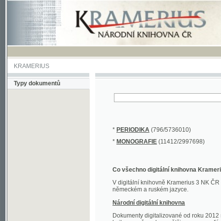
KRAMERIUS
Typy dokumentů
*
PERIODIKA
(796/5736010)
*
MONOGRAFIE
(11412/2997698)
Co všechno digitální knihovna Kramerius obs
V digitální knihovně Kramerius 3 NK ČR najdete 
německém a ruském jazyce.
Národní digitální knihovna
Dokumenty digitalizované od roku 2012 nalezne
knihovny převedena většina monografií. Převedené
Novější digitalizace nale