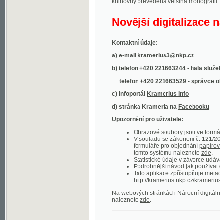
Kontaktní údaje:
a) e-mail
kramerius3@nkp.cz
b) telefon +420 221663244 - hala služeb
(inform
telefon +420 221663529 - správce obsahu
(
c) infoportál
Kramerius Info
d) stránka Krameria na
Facebooku
Upozornění pro uživatele:
Obrazové soubory jsou ve formátu DjVu, p
V souladu se zákonem č. 121/2000 Sb. (
formuláře pro objednání
papírové kopie
.
tomto systému naleznete
zde
.
Statistické údaje v závorce udávají počet t
Podrobnější návod jak používat digitáln
Tato aplikace zpřístupňuje metadata po
http://kramerius.nkp.cz/kramerius/oai
.
Na webových stránkách Národní digitální knihov
naleznete
zde
.
Ukázky zdigitalizovaných dokumentů:
Národní listy