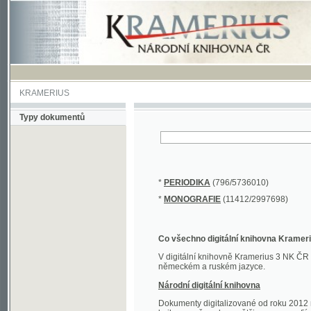
KRAMERIUS
Typy dokumentů
*
PERIODIKA
(796/5736010)
*
MONOGRAFIE
(11412/2997698)
Co všechno digitální knihovna Kramerius obs
V digitální knihovně Kramerius 3 NK ČR najdete 
německém a ruském jazyce.
Národní digitální knihovna
Dokumenty digitalizované od roku 2012 nalezne
knihovny převedena většina monografií. Převedené
Novější digitalizace nale