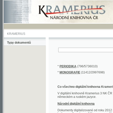
KRAMERIUS
Typy dokumentů
*
PERIODIKA
(796/5736010)
*
MONOGRAFIE
(11412/2997698)
Co všechno digitální knihovna Kramerius obs
V digitální knihovně Kramerius 3 NK ČR najdete 
německém a ruském jazyce.
Národní digitální knihovna
Dokumenty digitalizované od roku 2012 nalezne
knihovny převedena většina monografií. Převedené
Novější digitalizace nale