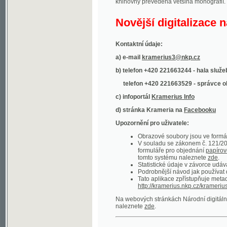
Kontaktní údaje:
a) e-mail
kramerius3@nkp.cz
b) telefon +420 221663244 - hala služeb
(inform
telefon +420 221663529 - správce obsahu
(
c) infoportál
Kramerius Info
d) stránka Krameria na
Facebooku
Upozornění pro uživatele:
Obrazové soubory jsou ve formátu DjVu, p
V souladu se zákonem č. 121/2000 Sb. (
formuláře pro objednání
papírové kopie
.
tomto systému naleznete
zde
.
Statistické údaje v závorce udávají počet t
Podrobnější návod jak používat digitáln
Tato aplikace zpřístupňuje metadata po
http://kramerius.nkp.cz/kramerius/oai
.
Na webových stránkách Národní digitální knihov
naleznete
zde
.
Ukázky zdigitalizovaných dokumentů:
Národní listy