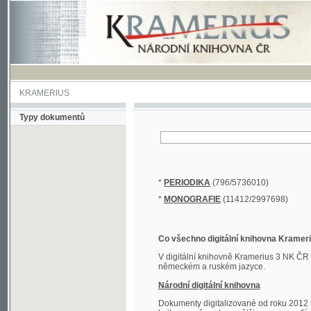
KRAMERIUS
Typy dokumentů
*
PERIODIKA
(796/5736010)
*
MONOGRAFIE
(11412/2997698)
Co všechno digitální knihovna Kramerius obs
V digitální knihovně Kramerius 3 NK ČR najdete 
německém a ruském jazyce.
Národní digitální knihovna
Dokumenty digitalizované od roku 2012 nalezne
knihovny převedena většina monografií. Převedené
Novější digitalizace nale