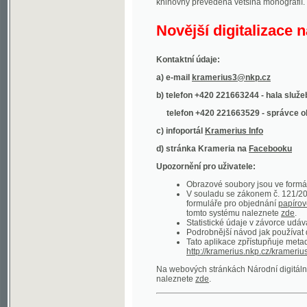
Kontaktní údaje:
a) e-mail
kramerius3@nkp.cz
b) telefon +420 221663244 - hala služeb
(inform
telefon +420 221663529 - správce obsahu
(
c) infoportál
Kramerius Info
d) stránka Krameria na
Facebooku
Upozornění pro uživatele:
Obrazové soubory jsou ve formátu DjVu, p
V souladu se zákonem č. 121/2000 Sb. (
formuláře pro objednání
papírové kopie
.
tomto systému naleznete
zde
.
Statistické údaje v závorce udávají počet t
Podrobnější návod jak používat digitáln
Tato aplikace zpřístupňuje metadata po
http://kramerius.nkp.cz/kramerius/oai
.
Na webových stránkách Národní digitální knihov
naleznete
zde
.
Ukázky zdigitalizovaných dokumentů:
Národní listy