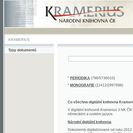
KRAMERIUS
Typy dokumentů
*
PERIODIKA
(796/5736010)
*
MONOGRAFIE
(11412/2997698)
Co všechno digitální knihovna Kramerius obs
V digitální knihovně Kramerius 3 NK ČR najdete 
německém a ruském jazyce.
Národní digitální knihovna
Dokumenty digitalizované od roku 2012 nalezne
převedena většina monografií. Převedené dokument
Novější digitalizace nale