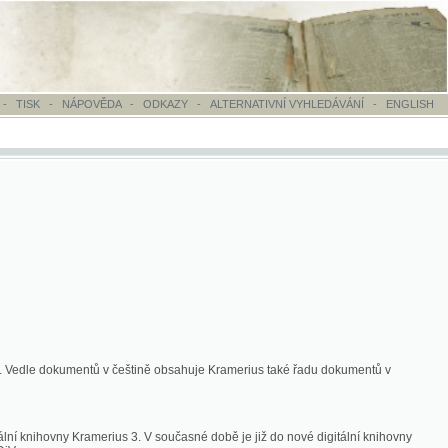
OVĚDA
-
ODKAZY
-
ALTERNATIVNÍ VYHLEDÁVÁNÍ
-
ENGLISH
ntů v češtině obsahuje Kramerius také řadu dokumentů v
merius 3. V současné době je již do nové digitální knihovny