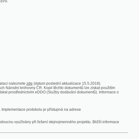
zde
(datum poslední aktualizace 15.5.2018).
vny ČR. Kopii těchto dokumentů lze získat použitím
nictvím eDDO (Služby dodávání dokumentů). Informace o
rotokolu je přístupná na adrese
y při řešení stejnojmenného projektu. Bližší informace
 ze vsi
V zajetí australských lidojedův