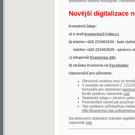
Kontaktní údaje:
a) e-mail
kramerius3@nkp.cz
b) telefon +420 221663244 - hala služeb
(inform
telefon +420 221663529 - správce obsahu
(
c) infoportál
Kramerius Info
d) stránka Krameria na
Facebooku
Upozornění pro uživatele:
Obrazové soubory jsou ve formátu DjVu, p
V souladu se zákonem č. 121/2000 Sb. (
formuláře pro objednání
papírové kopie
.
tomto systému naleznete
zde
.
Statistické údaje v závorce udávají počet t
Podrobnější návod jak používat digitáln
Tato aplikace zpřístupňuje metadata po
http://kramerius.nkp.cz/kramerius/oai
.
Na webových stránkách Národní digitální knihov
naleznete
zde
.
Ukázky zdigitalizovaných dokumentů:
Národní listy