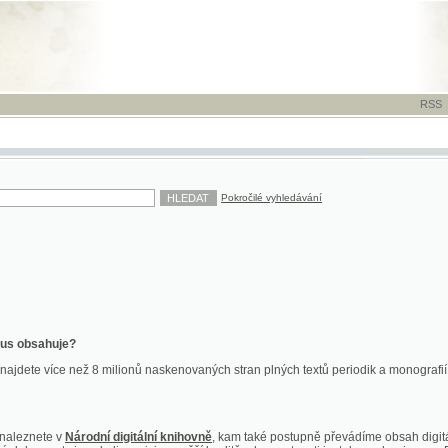
RSS
-
TISK
-
NÁP
Pokročilé vyhledávání
ahuje?
více než 8 milionů naskenovaných stran plných textů periodik a monografií. Vedle dokume
te v
Národní digitální knihovně
, kam také postupně převádíme obsah digitální knihovny Kra
y jsou k dispozici ve vyšší kvalitě a bez nutnosti instalace plug-inu pro DjVu.
znete na
ndk.cz