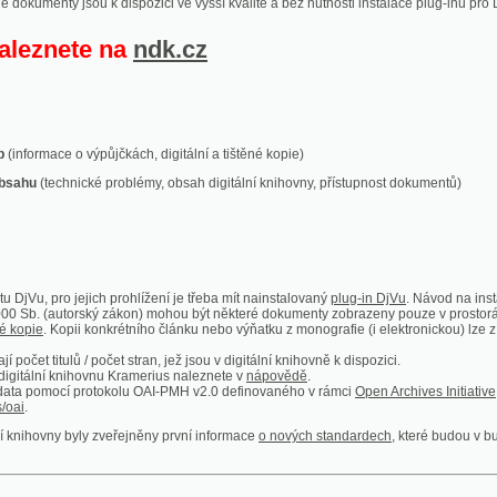
ace o výpůjčkách, digitální a tištěné kopie)
technické problémy, obsah digitální knihovny, přístupnost dokumentů)
ro jejich prohlížení je třeba mít nainstalovaný
plug-in DjVu
. Návod na instalaci naleznete
autorský zákon) mohou být některé dokumenty zobrazeny pouze v prostorách Národní kniho
 Kopii konkrétního článku nebo výňatku z monografie (i elektronickou) lze získat prostřed
itulů / počet stran, jež jsou v digitální knihovně k dispozici.
í knihovnu Kramerius naleznete v
nápovědě
.
mocí protokolu OAI-PMH v2.0 definovaného v rámci
Open Archives Initiative
. Implementace p
ny byly zveřejněny první informace
o nových standardech
, které budou v budoucnu využíván
Humoristické listy
Světozor
Smrt nesem