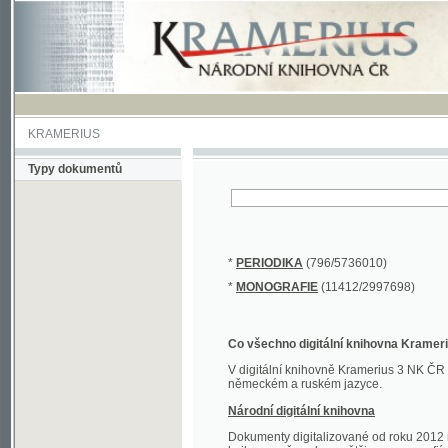
KRAMERIUS
Typy dokumentů
*
PERIODIKA
(796/5736010)
*
MONOGRAFIE
(11412/2997698)
Co všechno digitální knihovna Kramerius obs
V digitální knihovně Kramerius 3 NK ČR najdete 
německém a ruském jazyce.
Národní digitální knihovna
Dokumenty digitalizované od roku 2012 nalezne
knihovny převedena většina monografií. Převedené
Novější digitalizace nale