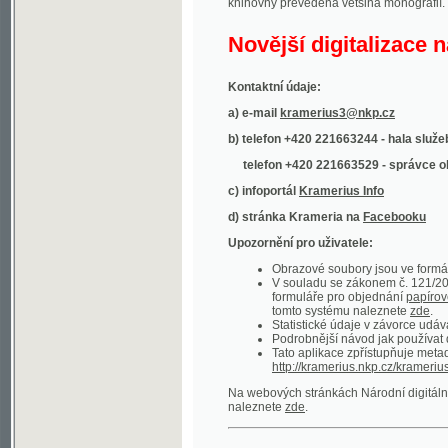
Kontaktní údaje:
a) e-mail
kramerius3@nkp.cz
b) telefon +420 221663244 - hala služeb
(inform
telefon +420 221663529 - správce obsahu
(
c) infoportál
Kramerius Info
d) stránka Krameria na
Facebooku
Upozornění pro uživatele:
Obrazové soubory jsou ve formátu DjVu, p
V souladu se zákonem č. 121/2000 Sb. (
formuláře pro objednání
papírové kopie
.
tomto systému naleznete
zde
.
Statistické údaje v závorce udávají počet t
Podrobnější návod jak používat digitáln
Tato aplikace zpřístupňuje metadata po
http://kramerius.nkp.cz/kramerius/oai
.
Na webových stránkách Národní digitální knihov
naleznete
zde
.
Ukázky zdigitalizovaných dokumentů:
Národní listy