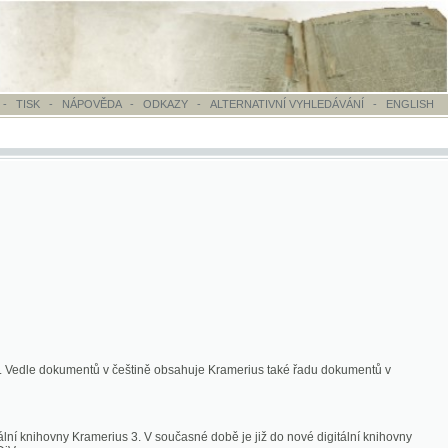
OVĚDA
-
ODKAZY
-
ALTERNATIVNÍ VYHLEDÁVÁNÍ
-
ENGLISH
ntů v češtině obsahuje Kramerius také řadu dokumentů v
merius 3. V současné době je již do nové digitální knihovny