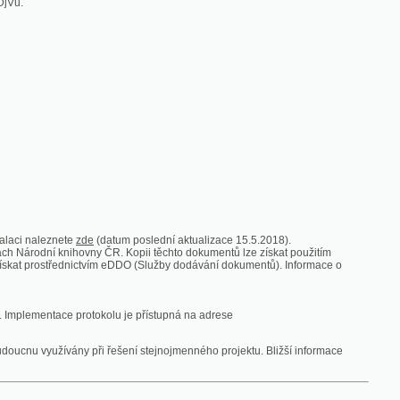
zde
(datum poslední aktualizace 15.5.2018).
vny ČR. Kopii těchto dokumentů lze získat použitím
nictvím eDDO (Služby dodávání dokumentů). Informace o
rotokolu je přístupná na adrese
y při řešení stejnojmenného projektu. Bližší informace
 ze vsi
V zajetí australských lidojedův