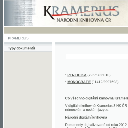
KRAMERIUS
Typy dokumentů
*
PERIODIKA
(796/5736010)
*
MONOGRAFIE
(11412/2997698)
Co všechno digitální knihovna Kramerius obs
V digitální knihovně Kramerius 3 NK ČR najdete 
německém a ruském jazyce.
Národní digitální knihovna
Dokumenty digitalizované od roku 2012 nalezne
převedena většina monografií. Převedené dokument
Novější digitalizace nale