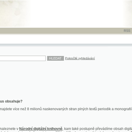
RSS
-
TISK
-
NÁP
Pokročilé vyhledávání
ahuje?
více než 8 milionů naskenovaných stran plných textů periodik a monografií. Vedle dokume
te v
Národní digitální knihovně
, kam také postupně převádíme obsah digitální knihovny Kra
y jsou k dispozici ve vyšší kvalitě a bez nutnosti instalace plug-inu pro DjVu.
znete na
ndk.cz