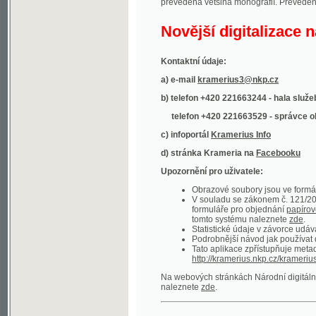
Kontaktní údaje:
a) e-mail
kramerius3@nkp.cz
b) telefon +420 221663244 - hala služeb
(inform
telefon +420 221663529 - správce obsahu
(
c) infoportál
Kramerius Info
d) stránka Krameria na
Facebooku
Upozornění pro uživatele:
Obrazové soubory jsou ve formátu DjVu, p
V souladu se zákonem č. 121/2000 Sb. (
formuláře pro objednání
papírové kopie
.
tomto systému naleznete
zde
.
Statistické údaje v závorce udávají počet t
Podrobnější návod jak používat digitáln
Tato aplikace zpřístupňuje metadata po
http://kramerius.nkp.cz/kramerius/oai
.
Na webových stránkách Národní digitální knihov
naleznete
zde
.
Ukázky zdigitalizovaných dokumentů:
Národní listy