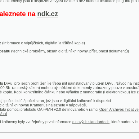
ace o výpůjčkách, digitální a tištěné kopie)
technické problémy, obsah digitální knihovny, přístupnost dokumentů)
ro jejich prohlížení je třeba mít nainstalovaný
plug-in DjVu
. Návod na instalaci naleznete
autorský zákon) mohou být některé dokumenty zobrazeny pouze v prostorách Národní kniho
 Kopii konkrétního článku nebo výňatku z monografie (i elektronickou) lze získat prostřed
itulů / počet stran, jež jsou v digitální knihovně k dispozici.
í knihovnu Kramerius naleznete v
nápovědě
.
mocí protokolu OAI-PMH v2.0 definovaného v rámci
Open Archives Initiative
. Implementace p
ny byly zveřejněny první informace
o nových standardech
, které budou v budoucnu využíván
Humoristické listy
Světozor
Smrt nesem