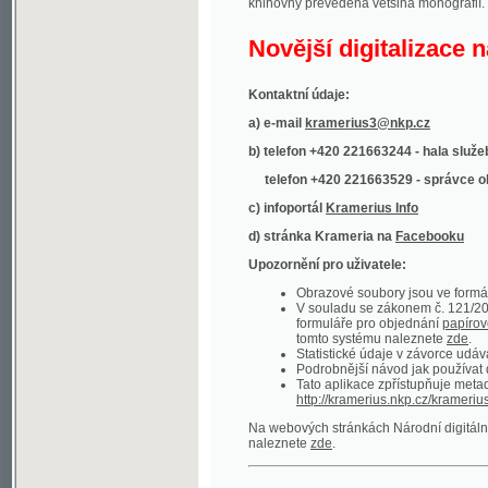
Kontaktní údaje:
a) e-mail
kramerius3@nkp.cz
b) telefon +420 221663244 - hala služeb
(inform
telefon +420 221663529 - správce obsahu
(
c) infoportál
Kramerius Info
d) stránka Krameria na
Facebooku
Upozornění pro uživatele:
Obrazové soubory jsou ve formátu DjVu, p
V souladu se zákonem č. 121/2000 Sb. (
formuláře pro objednání
papírové kopie
.
tomto systému naleznete
zde
.
Statistické údaje v závorce udávají počet t
Podrobnější návod jak používat digitáln
Tato aplikace zpřístupňuje metadata po
http://kramerius.nkp.cz/kramerius/oai
.
Na webových stránkách Národní digitální knihov
naleznete
zde
.
Ukázky zdigitalizovaných dokumentů:
Národní listy