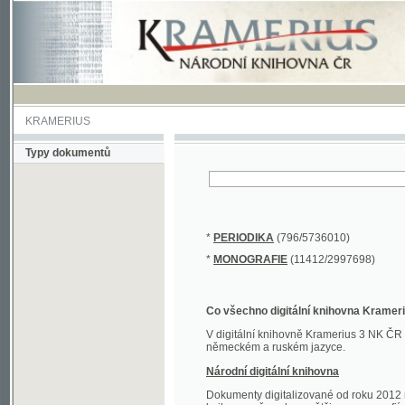
KRAMERIUS
Typy dokumentů
*
PERIODIKA
(796/5736010)
*
MONOGRAFIE
(11412/2997698)
Co všechno digitální knihovna Kramerius obs
V digitální knihovně Kramerius 3 NK ČR najdete 
německém a ruském jazyce.
Národní digitální knihovna
Dokumenty digitalizované od roku 2012 nalezne
knihovny převedena většina monografií. Převedené
Novější digitalizace nale