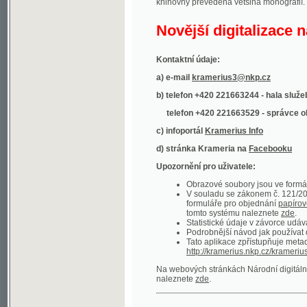
Kontaktní údaje:
a) e-mail
kramerius3@nkp.cz
b) telefon +420 221663244 - hala služeb
(inform
telefon +420 221663529 - správce obsahu
(
c) infoportál
Kramerius Info
d) stránka Krameria na
Facebooku
Upozornění pro uživatele:
Obrazové soubory jsou ve formátu DjVu, p
V souladu se zákonem č. 121/2000 Sb. (
formuláře pro objednání
papírové kopie
.
tomto systému naleznete
zde
.
Statistické údaje v závorce udávají počet t
Podrobnější návod jak používat digitáln
Tato aplikace zpřístupňuje metadata po
http://kramerius.nkp.cz/kramerius/oai
.
Na webových stránkách Národní digitální knihov
naleznete
zde
.
Ukázky zdigitalizovaných dokumentů:
Národní listy