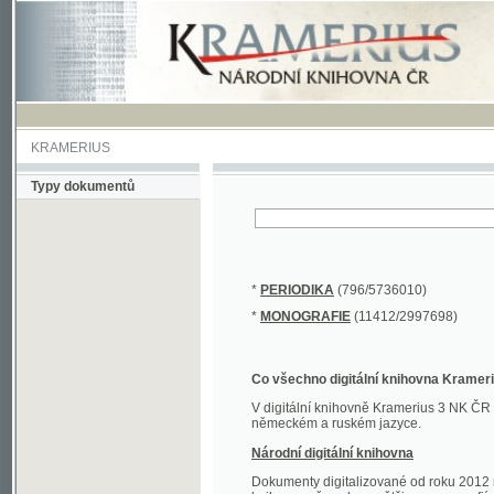
KRAMERIUS
Typy dokumentů
*
PERIODIKA
(796/5736010)
*
MONOGRAFIE
(11412/2997698)
Co všechno digitální knihovna Kramerius obs
V digitální knihovně Kramerius 3 NK ČR najdete 
německém a ruském jazyce.
Národní digitální knihovna
Dokumenty digitalizované od roku 2012 nalezne
knihovny převedena většina monografií. Převedené
Novější digitalizace nale