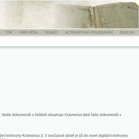
OVĚDA
-
ODKAZY
-
ALTERNATIVNÍ VYHLEDÁVÁNÍ
-
ENGLISH
ntů v češtině obsahuje Kramerius také řadu dokumentů v
merius 3. V současné době je již do nové digitální knihovny