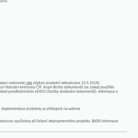
zde
(datum poslední aktualizace 15.5.2018).
vny ČR. Kopii těchto dokumentů lze získat použitím
nictvím eDDO (Služby dodávání dokumentů). Informace o
rotokolu je přístupná na adrese
y při řešení stejnojmenného projektu. Bližší informace
 ze vsi
V zajetí australských lidojedův