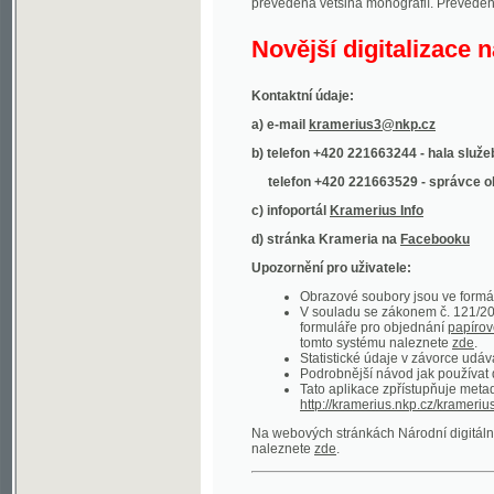
Kontaktní údaje:
a) e-mail
kramerius3@nkp.cz
b) telefon +420 221663244 - hala služeb
(inform
telefon +420 221663529 - správce obsahu
(
c) infoportál
Kramerius Info
d) stránka Krameria na
Facebooku
Upozornění pro uživatele:
Obrazové soubory jsou ve formátu DjVu, p
V souladu se zákonem č. 121/2000 Sb. (
formuláře pro objednání
papírové kopie
.
tomto systému naleznete
zde
.
Statistické údaje v závorce udávají počet t
Podrobnější návod jak používat digitáln
Tato aplikace zpřístupňuje metadata po
http://kramerius.nkp.cz/kramerius/oai
.
Na webových stránkách Národní digitální knihov
naleznete
zde
.
Ukázky zdigitalizovaných dokumentů:
Národní listy