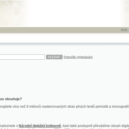
RSS
-
TISK
-
NÁP
Pokročilé vyhledávání
ahuje?
více než 8 milionů naskenovaných stran plných textů periodik a monografií. Vedle dokume
te v
Národní digitální knihovně
, kam také postupně převádíme obsah digitální knihovny Kra
y jsou k dispozici ve vyšší kvalitě a bez nutnosti instalace plug-inu pro DjVu.
znete na
ndk.cz