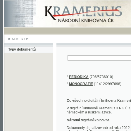
KRAMERIUS
Typy dokumentů
*
PERIODIKA
(796/5736010)
*
MONOGRAFIE
(11412/2997698)
Co všechno digitální knihovna Kramerius obs
V digitální knihovně Kramerius 3 NK ČR najdete 
německém a ruském jazyce.
Národní digitální knihovna
Dokumenty digitalizované od roku 2012 nalezne
převedena většina monografií. Převedené dokument
Novější digitalizace nale