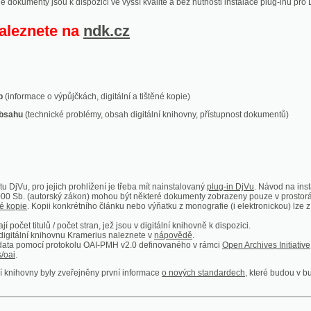
ace o výpůjčkách, digitální a tištěné kopie)
technické problémy, obsah digitální knihovny, přístupnost dokumentů)
ro jejich prohlížení je třeba mít nainstalovaný
plug-in DjVu
. Návod na instalaci naleznete
autorský zákon) mohou být některé dokumenty zobrazeny pouze v prostorách Národní kniho
 Kopii konkrétního článku nebo výňatku z monografie (i elektronickou) lze získat prostřed
itulů / počet stran, jež jsou v digitální knihovně k dispozici.
í knihovnu Kramerius naleznete v
nápovědě
.
mocí protokolu OAI-PMH v2.0 definovaného v rámci
Open Archives Initiative
. Implementace p
ny byly zveřejněny první informace
o nových standardech
, které budou v budoucnu využíván
Humoristické listy
Světozor
Smrt nesem