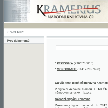
KRAMERIUS
Typy dokumentů
*
PERIODIKA
(796/5736010)
*
MONOGRAFIE
(11412/2997698)
Co všechno digitální knihovna Kramerius obs
V digitální knihovně Kramerius 3 NK ČR najdete 
německém a ruském jazyce.
Národní digitální knihovna
Dokumenty digitalizované od roku 2012 nalezne
knihovny převedena většina monografií. Převedené
Novější digitalizace nale