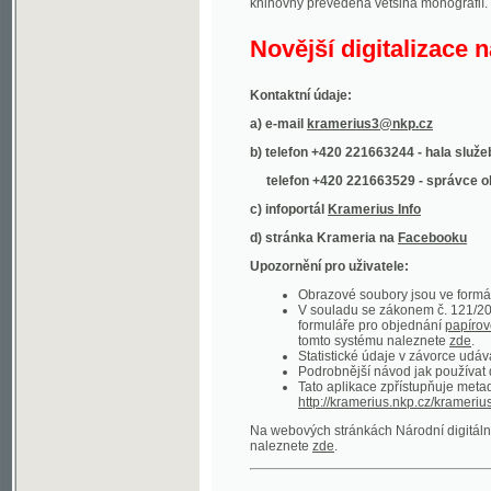
Kontaktní údaje:
a) e-mail
kramerius3@nkp.cz
b) telefon +420 221663244 - hala služeb
(inform
telefon +420 221663529 - správce obsahu
(
c) infoportál
Kramerius Info
d) stránka Krameria na
Facebooku
Upozornění pro uživatele:
Obrazové soubory jsou ve formátu DjVu, p
V souladu se zákonem č. 121/2000 Sb. (
formuláře pro objednání
papírové kopie
.
tomto systému naleznete
zde
.
Statistické údaje v závorce udávají počet t
Podrobnější návod jak používat digitáln
Tato aplikace zpřístupňuje metadata po
http://kramerius.nkp.cz/kramerius/oai
.
Na webových stránkách Národní digitální knihov
naleznete
zde
.
Ukázky zdigitalizovaných dokumentů:
Národní listy