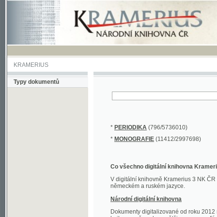
KRAMERIUS
Typy dokumentů
*
PERIODIKA
(796/5736010)
*
MONOGRAFIE
(11412/2997698)
Co všechno digitální knihovna Kramerius obs
V digitální knihovně Kramerius 3 NK ČR najdete 
německém a ruském jazyce.
Národní digitální knihovna
Dokumenty digitalizované od roku 2012 nalezne
knihovny převedena většina monografií. Převedené
Novější digitalizace nale