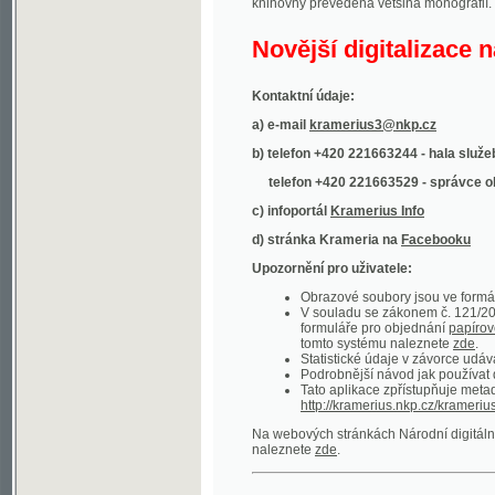
Kontaktní údaje:
a) e-mail
kramerius3@nkp.cz
b) telefon +420 221663244 - hala služeb
(inform
telefon +420 221663529 - správce obsahu
(
c) infoportál
Kramerius Info
d) stránka Krameria na
Facebooku
Upozornění pro uživatele:
Obrazové soubory jsou ve formátu DjVu, p
V souladu se zákonem č. 121/2000 Sb. (
formuláře pro objednání
papírové kopie
.
tomto systému naleznete
zde
.
Statistické údaje v závorce udávají počet t
Podrobnější návod jak používat digitáln
Tato aplikace zpřístupňuje metadata po
http://kramerius.nkp.cz/kramerius/oai
.
Na webových stránkách Národní digitální knihov
naleznete
zde
.
Ukázky zdigitalizovaných dokumentů:
Národní listy