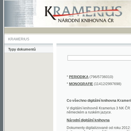
KRAMERIUS
Typy dokumentů
*
PERIODIKA
(796/5736010)
*
MONOGRAFIE
(11412/2997698)
Co všechno digitální knihovna Kramerius obs
V digitální knihovně Kramerius 3 NK ČR najdete 
německém a ruském jazyce.
Národní digitální knihovna
Dokumenty digitalizované od roku 2012 nalezne
knihovny převedena většina monografií. Převedené
Novější digitalizace nale