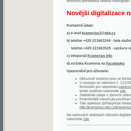
Kontaktní údaje:
a) e-mail
kramerius3@nkp.cz
b) telefon +420 221663244 - hala služeb
(inform
telefon +420 221663529 - správce obsahu
(
c) infoportál
Kramerius Info
d) stránka Krameria na
Facebooku
Upozornění pro uživatele:
Obrazové soubory jsou ve formátu DjVu, p
V souladu se zákonem č. 121/2000 Sb. (
formuláře pro objednání
papírové kopie
.
tomto systému naleznete
zde
.
Statistické údaje v závorce udávají počet t
Podrobnější návod jak používat digitáln
Tato aplikace zpřístupňuje metadata po
http://kramerius.nkp.cz/kramerius/oai
.
Na webových stránkách Národní digitální knihov
naleznete
zde
.
Ukázky zdigitalizovaných dokumentů:
Národní listy