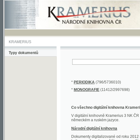
KRAMERIUS
Typy dokumentů
*
PERIODIKA
(796/5736010)
*
MONOGRAFIE
(11412/2997698)
Co všechno digitální knihovna Kramerius obs
V digitální knihovně Kramerius 3 NK ČR najdete 
německém a ruském jazyce.
Národní digitální knihovna
Dokumenty digitalizované od roku 2012 nalezne
knihovny převedena většina monografií. Převedené
Novější digitalizace nale