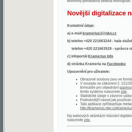
Kontaktní údaje:
a) e-mail
kramerius3@nkp.cz
b) telefon +420 221663244 - hala služeb
(inform
telefon +420 221663529 - správce obsahu
(
c) infoportál
Kramerius Info
d) stránka Krameria na
Facebooku
Upozornění pro uživatele:
Obrazové soubory jsou ve formátu DjVu, p
V souladu se zákonem č. 121/2000 Sb. (
formuláře pro objednání
papírové kopie
.
tomto systému naleznete
zde
.
Statistické údaje v závorce udávají počet t
Podrobnější návod jak používat digitáln
Tato aplikace zpřístupňuje metadata po
http://kramerius.nkp.cz/kramerius/oai
.
Na webových stránkách Národní digitální knihov
naleznete
zde
.
Ukázky zdigitalizovaných dokumentů:
Národní listy