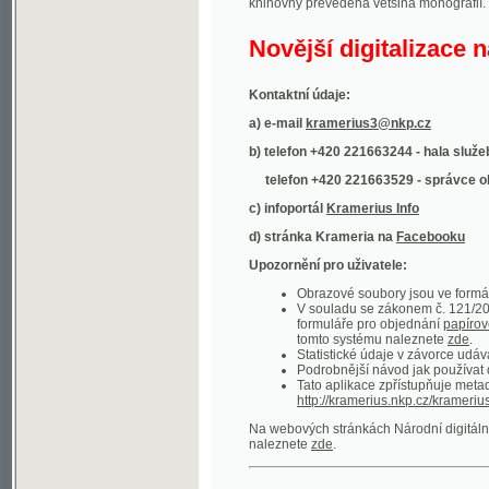
Kontaktní údaje:
a) e-mail
kramerius3@nkp.cz
b) telefon +420 221663244 - hala služeb
(inform
telefon +420 221663529 - správce obsahu
(
c) infoportál
Kramerius Info
d) stránka Krameria na
Facebooku
Upozornění pro uživatele:
Obrazové soubory jsou ve formátu DjVu, p
V souladu se zákonem č. 121/2000 Sb. (
formuláře pro objednání
papírové kopie
.
tomto systému naleznete
zde
.
Statistické údaje v závorce udávají počet t
Podrobnější návod jak používat digitáln
Tato aplikace zpřístupňuje metadata po
http://kramerius.nkp.cz/kramerius/oai
.
Na webových stránkách Národní digitální knihov
naleznete
zde
.
Ukázky zdigitalizovaných dokumentů:
Národní listy