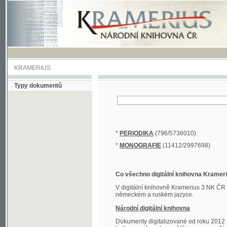
KRAMERIUS
Typy dokumentů
*
PERIODIKA
(796/5736010)
*
MONOGRAFIE
(11412/2997698)
Co všechno digitální knihovna Kramerius obs
V digitální knihovně Kramerius 3 NK ČR najdete 
německém a ruském jazyce.
Národní digitální knihovna
Dokumenty digitalizované od roku 2012 nalezne
knihovny převedena většina monografií. Převedené
Novější digitalizace nale