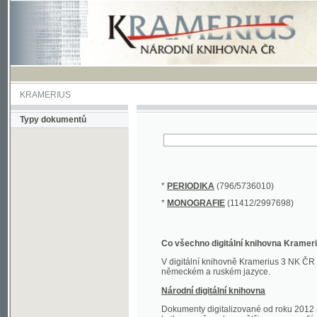
KRAMERIUS
Typy dokumentů
*
PERIODIKA
(796/5736010)
*
MONOGRAFIE
(11412/2997698)
Co všechno digitální knihovna Kramerius obs
V digitální knihovně Kramerius 3 NK ČR najdete 
německém a ruském jazyce.
Národní digitální knihovna
Dokumenty digitalizované od roku 2012 nalezne
knihovny převedena většina monografií. Převedené
Novější digitalizace nale