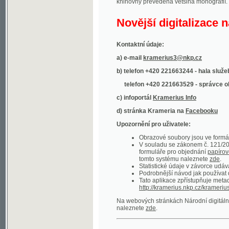
Kontaktní údaje:
a) e-mail
kramerius3@nkp.cz
b) telefon +420 221663244 - hala služeb
(inform
telefon +420 221663529 - správce obsahu
(
c) infoportál
Kramerius Info
d) stránka Krameria na
Facebooku
Upozornění pro uživatele:
Obrazové soubory jsou ve formátu DjVu, p
V souladu se zákonem č. 121/2000 Sb. (
formuláře pro objednání
papírové kopie
.
tomto systému naleznete
zde
.
Statistické údaje v závorce udávají počet t
Podrobnější návod jak používat digitáln
Tato aplikace zpřístupňuje metadata po
http://kramerius.nkp.cz/kramerius/oai
.
Na webových stránkách Národní digitální knihov
naleznete
zde
.
Ukázky zdigitalizovaných dokumentů:
Národní listy