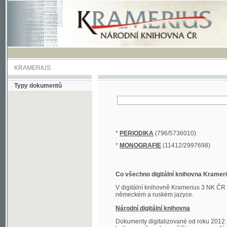
KRAMERIUS
Typy dokumentů
*
PERIODIKA
(796/5736010)
*
MONOGRAFIE
(11412/2997698)
Co všechno digitální knihovna Kramerius obs
V digitální knihovně Kramerius 3 NK ČR najdete 
německém a ruském jazyce.
Národní digitální knihovna
Dokumenty digitalizované od roku 2012 nalezne
knihovny převedena většina monografií. Převedené
Novější digitalizace nale