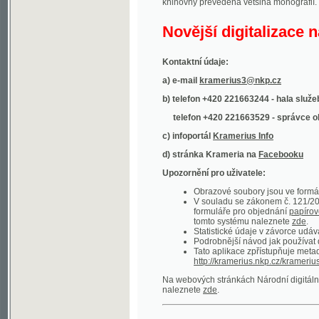
Kontaktní údaje:
a) e-mail
kramerius3@nkp.cz
b) telefon +420 221663244 - hala služeb
(inform
telefon +420 221663529 - správce obsahu
(
c) infoportál
Kramerius Info
d) stránka Krameria na
Facebooku
Upozornění pro uživatele:
Obrazové soubory jsou ve formátu DjVu, p
V souladu se zákonem č. 121/2000 Sb. (
formuláře pro objednání
papírové kopie
.
tomto systému naleznete
zde
.
Statistické údaje v závorce udávají počet t
Podrobnější návod jak používat digitáln
Tato aplikace zpřístupňuje metadata po
http://kramerius.nkp.cz/kramerius/oai
.
Na webových stránkách Národní digitální knihov
naleznete
zde
.
Ukázky zdigitalizovaných dokumentů:
Národní listy