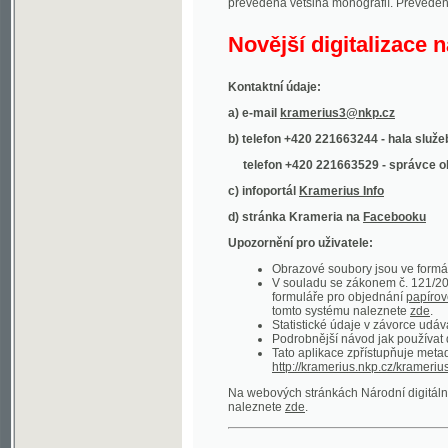
Kontaktní údaje:
a) e-mail
kramerius3@nkp.cz
b) telefon +420 221663244 - hala služeb
(inform
telefon +420 221663529 - správce obsahu
(
c) infoportál
Kramerius Info
d) stránka Krameria na
Facebooku
Upozornění pro uživatele:
Obrazové soubory jsou ve formátu DjVu, p
V souladu se zákonem č. 121/2000 Sb. (
formuláře pro objednání
papírové kopie
.
tomto systému naleznete
zde
.
Statistické údaje v závorce udávají počet t
Podrobnější návod jak používat digitáln
Tato aplikace zpřístupňuje metadata po
http://kramerius.nkp.cz/kramerius/oai
.
Na webových stránkách Národní digitální knihov
naleznete
zde
.
Ukázky zdigitalizovaných dokumentů:
Národní listy