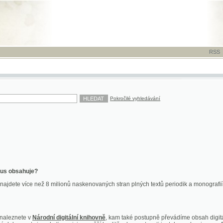
RSS
-
TISK
-
NÁP
Pokročilé vyhledávání
ahuje?
více než 8 milionů naskenovaných stran plných textů periodik a monografií. Vedle dokume
te v
Národní digitální knihovně
, kam také postupně převádíme obsah digitální knihovny Kra
y jsou k dispozici ve vyšší kvalitě a bez nutnosti instalace plug-inu pro DjVu.
znete na
ndk.cz