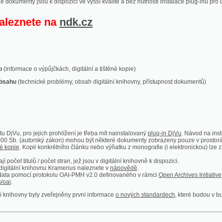
ace o výpůjčkách, digitální a tištěné kopie)
technické problémy, obsah digitální knihovny, přístupnost dokumentů)
ro jejich prohlížení je třeba mít nainstalovaný
plug-in DjVu
. Návod na instalaci naleznete
autorský zákon) mohou být některé dokumenty zobrazeny pouze v prostorách Národní kniho
 Kopii konkrétního článku nebo výňatku z monografie (i elektronickou) lze získat prostřed
itulů / počet stran, jež jsou v digitální knihovně k dispozici.
í knihovnu Kramerius naleznete v
nápovědě
.
mocí protokolu OAI-PMH v2.0 definovaného v rámci
Open Archives Initiative
. Implementace p
ny byly zveřejněny první informace
o nových standardech
, které budou v budoucnu využíván
Humoristické listy
Světozor
Smrt nesem