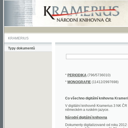
KRAMERIUS
Typy dokumentů
*
PERIODIKA
(796/5736010)
*
MONOGRAFIE
(11412/2997698)
Co všechno digitální knihovna Kramerius obs
V digitální knihovně Kramerius 3 NK ČR najdete 
německém a ruském jazyce.
Národní digitální knihovna
Dokumenty digitalizované od roku 2012 nalezne
převedena většina monografií. Převedené dokument
Novější digitalizace nale