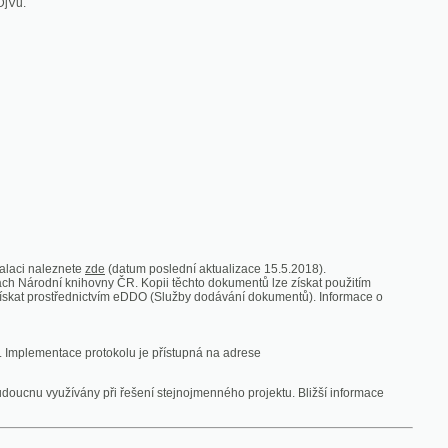
zde
(datum poslední aktualizace 15.5.2018).
vny ČR. Kopii těchto dokumentů lze získat použitím
nictvím eDDO (Služby dodávání dokumentů). Informace o
rotokolu je přístupná na adrese
y při řešení stejnojmenného projektu. Bližší informace
 ze vsi
V zajetí australských lidojedův