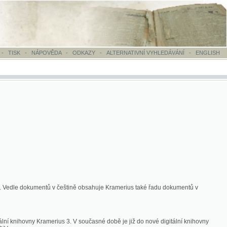
OVĚDA
-
ODKAZY
-
ALTERNATIVNÍ VYHLEDÁVÁNÍ
-
ENGLISH
ntů v češtině obsahuje Kramerius také řadu dokumentů v
merius 3. V současné době je již do nové digitální knihovny