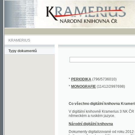
KRAMERIUS
Typy dokumentů
*
PERIODIKA
(796/5736010)
*
MONOGRAFIE
(11412/2997698)
Co všechno digitální knihovna Kramerius obs
V digitální knihovně Kramerius 3 NK ČR najdete 
německém a ruském jazyce.
Národní digitální knihovna
Dokumenty digitalizované od roku 2012 nalezne
knihovny převedena většina monografií. Převedené
Novější digitalizace nale