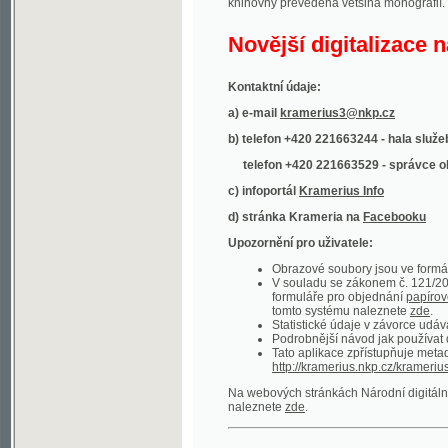
Kontaktní údaje:
a) e-mail
kramerius3@nkp.cz
b) telefon +420 221663244 - hala služeb
(inform
telefon +420 221663529 - správce obsahu
(
c) infoportál
Kramerius Info
d) stránka Krameria na
Facebooku
Upozornění pro uživatele:
Obrazové soubory jsou ve formátu DjVu, p
V souladu se zákonem č. 121/2000 Sb. (
formuláře pro objednání
papírové kopie
.
tomto systému naleznete
zde
.
Statistické údaje v závorce udávají počet t
Podrobnější návod jak používat digitáln
Tato aplikace zpřístupňuje metadata po
http://kramerius.nkp.cz/kramerius/oai
.
Na webových stránkách Národní digitální knihov
naleznete
zde
.
Ukázky zdigitalizovaných dokumentů:
Národní listy