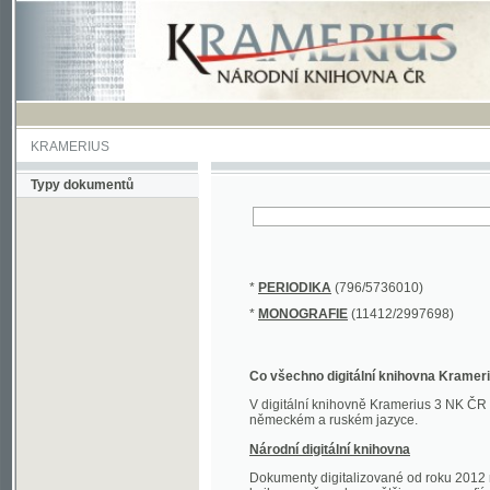
KRAMERIUS
Typy dokumentů
*
PERIODIKA
(796/5736010)
*
MONOGRAFIE
(11412/2997698)
Co všechno digitální knihovna Kramerius obs
V digitální knihovně Kramerius 3 NK ČR najdete 
německém a ruském jazyce.
Národní digitální knihovna
Dokumenty digitalizované od roku 2012 nalezne
knihovny převedena většina monografií. Převedené
Novější digitalizace nale