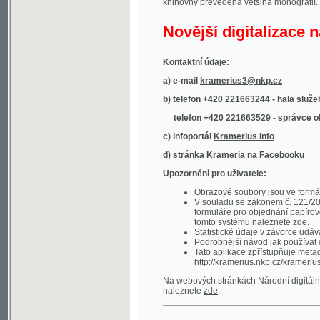
Kontaktní údaje:
a) e-mail
kramerius3@nkp.cz
b) telefon +420 221663244 - hala služeb
(inform
telefon +420 221663529 - správce obsahu
(
c) infoportál
Kramerius Info
d) stránka Krameria na
Facebooku
Upozornění pro uživatele:
Obrazové soubory jsou ve formátu DjVu, p
V souladu se zákonem č. 121/2000 Sb. (
formuláře pro objednání
papírové kopie
.
tomto systému naleznete
zde
.
Statistické údaje v závorce udávají počet t
Podrobnější návod jak používat digitáln
Tato aplikace zpřístupňuje metadata po
http://kramerius.nkp.cz/kramerius/oai
.
Na webových stránkách Národní digitální knihov
naleznete
zde
.
Ukázky zdigitalizovaných dokumentů:
Národní listy