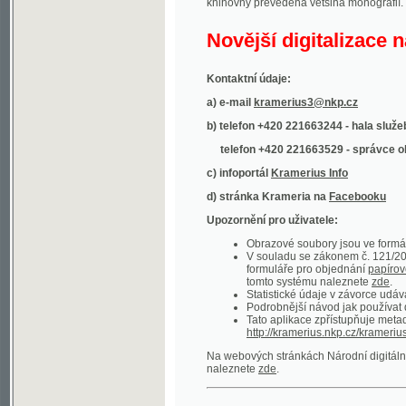
Kontaktní údaje:
a) e-mail
kramerius3@nkp.cz
b) telefon +420 221663244 - hala služeb
(inform
telefon +420 221663529 - správce obsahu
(
c) infoportál
Kramerius Info
d) stránka Krameria na
Facebooku
Upozornění pro uživatele:
Obrazové soubory jsou ve formátu DjVu, p
V souladu se zákonem č. 121/2000 Sb. (
formuláře pro objednání
papírové kopie
.
tomto systému naleznete
zde
.
Statistické údaje v závorce udávají počet t
Podrobnější návod jak používat digitáln
Tato aplikace zpřístupňuje metadata po
http://kramerius.nkp.cz/kramerius/oai
.
Na webových stránkách Národní digitální knihov
naleznete
zde
.
Ukázky zdigitalizovaných dokumentů:
Národní listy