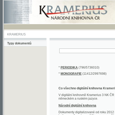
KRAMERIUS
Typy dokumentů
*
PERIODIKA
(796/5736010)
*
MONOGRAFIE
(11412/2997698)
Co všechno digitální knihovna Kramerius obs
V digitální knihovně Kramerius 3 NK ČR najdete 
německém a ruském jazyce.
Národní digitální knihovna
Dokumenty digitalizované od roku 2012 nalezne
knihovny převedena většina monografií. Převedené
Novější digitalizace nale