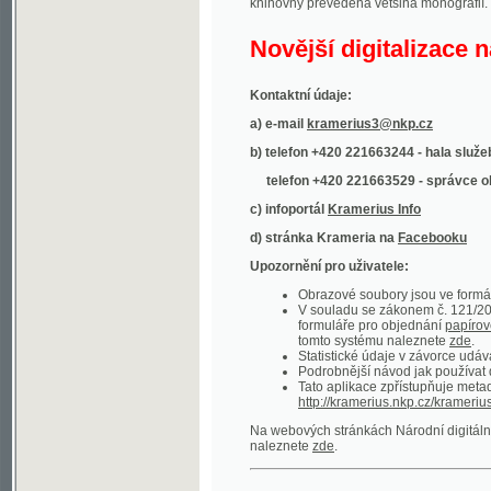
Kontaktní údaje:
a) e-mail
kramerius3@nkp.cz
b) telefon +420 221663244 - hala služeb
(inform
telefon +420 221663529 - správce obsahu
(
c) infoportál
Kramerius Info
d) stránka Krameria na
Facebooku
Upozornění pro uživatele:
Obrazové soubory jsou ve formátu DjVu, p
V souladu se zákonem č. 121/2000 Sb. (
formuláře pro objednání
papírové kopie
.
tomto systému naleznete
zde
.
Statistické údaje v závorce udávají počet t
Podrobnější návod jak používat digitáln
Tato aplikace zpřístupňuje metadata po
http://kramerius.nkp.cz/kramerius/oai
.
Na webových stránkách Národní digitální knihov
naleznete
zde
.
Ukázky zdigitalizovaných dokumentů:
Národní listy