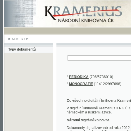
KRAMERIUS
Typy dokumentů
*
PERIODIKA
(796/5736010)
*
MONOGRAFIE
(11412/2997698)
Co všechno digitální knihovna Kramerius obs
V digitální knihovně Kramerius 3 NK ČR najdete 
německém a ruském jazyce.
Národní digitální knihovna
Dokumenty digitalizované od roku 2012 nalezne
knihovny převedena většina monografií. Převedené
Novější digitalizace nale