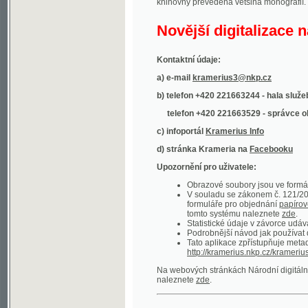
Kontaktní údaje:
a) e-mail
kramerius3@nkp.cz
b) telefon +420 221663244 - hala služeb
(inform
telefon +420 221663529 - správce obsahu
(
c) infoportál
Kramerius Info
d) stránka Krameria na
Facebooku
Upozornění pro uživatele:
Obrazové soubory jsou ve formátu DjVu, p
V souladu se zákonem č. 121/2000 Sb. (
formuláře pro objednání
papírové kopie
.
tomto systému naleznete
zde
.
Statistické údaje v závorce udávají počet t
Podrobnější návod jak používat digitáln
Tato aplikace zpřístupňuje metadata po
http://kramerius.nkp.cz/kramerius/oai
.
Na webových stránkách Národní digitální knihov
naleznete
zde
.
Ukázky zdigitalizovaných dokumentů:
Národní listy