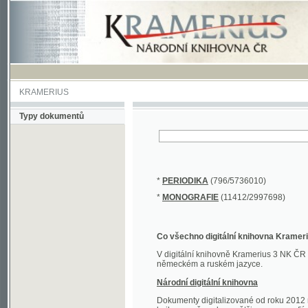
KRAMERIUS
Typy dokumentů
*
PERIODIKA
(796/5736010)
*
MONOGRAFIE
(11412/2997698)
Co všechno digitální knihovna Kramerius obs
V digitální knihovně Kramerius 3 NK ČR najdete 
německém a ruském jazyce.
Národní digitální knihovna
Dokumenty digitalizované od roku 2012 nalezne
knihovny převedena většina monografií. Převedené
Novější digitalizace nale