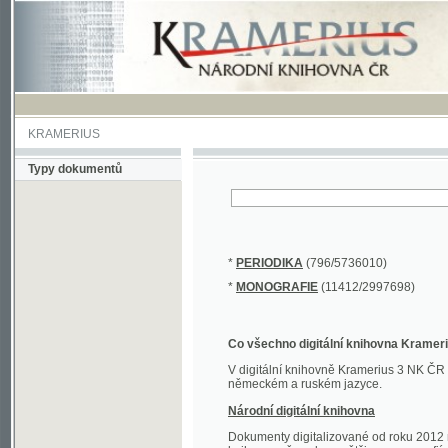
KRAMERIUS
Typy dokumentů
*
PERIODIKA
(796/5736010)
*
MONOGRAFIE
(11412/2997698)
Co všechno digitální knihovna Kramerius obs
V digitální knihovně Kramerius 3 NK ČR najdete 
německém a ruském jazyce.
Národní digitální knihovna
Dokumenty digitalizované od roku 2012 nalezne
knihovny převedena většina monografií. Převedené
Novější digitalizace nale