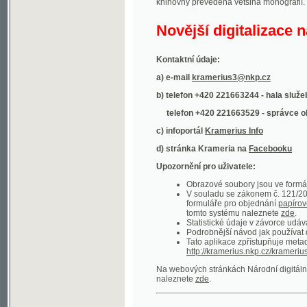
Kontaktní údaje:
a) e-mail
kramerius3@nkp.cz
b) telefon +420 221663244 - hala služeb
(inform
telefon +420 221663529 - správce obsahu
(
c) infoportál
Kramerius Info
d) stránka Krameria na
Facebooku
Upozornění pro uživatele:
Obrazové soubory jsou ve formátu DjVu, p
V souladu se zákonem č. 121/2000 Sb. (
formuláře pro objednání
papírové kopie
.
tomto systému naleznete
zde
.
Statistické údaje v závorce udávají počet t
Podrobnější návod jak používat digitáln
Tato aplikace zpřístupňuje metadata po
http://kramerius.nkp.cz/kramerius/oai
.
Na webových stránkách Národní digitální knihov
naleznete
zde
.
Ukázky zdigitalizovaných dokumentů:
Národní listy