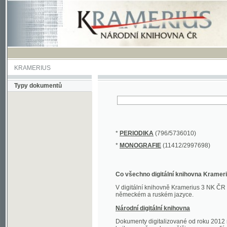
KRAMERIUS
Typy dokumentů
*
PERIODIKA
(796/5736010)
*
MONOGRAFIE
(11412/2997698)
Co všechno digitální knihovna Kramerius obs
V digitální knihovně Kramerius 3 NK ČR najdete 
německém a ruském jazyce.
Národní digitální knihovna
Dokumenty digitalizované od roku 2012 nalezne
knihovny převedena většina monografií. Převedené
Novější digitalizace nale