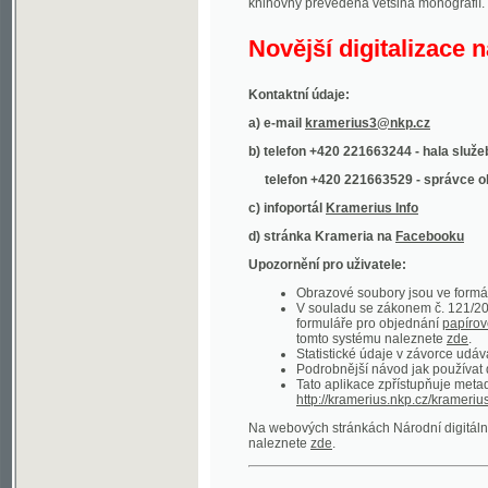
Kontaktní údaje:
a) e-mail
kramerius3@nkp.cz
b) telefon +420 221663244 - hala služeb
(inform
telefon +420 221663529 - správce obsahu
(
c) infoportál
Kramerius Info
d) stránka Krameria na
Facebooku
Upozornění pro uživatele:
Obrazové soubory jsou ve formátu DjVu, p
V souladu se zákonem č. 121/2000 Sb. (
formuláře pro objednání
papírové kopie
.
tomto systému naleznete
zde
.
Statistické údaje v závorce udávají počet t
Podrobnější návod jak používat digitáln
Tato aplikace zpřístupňuje metadata po
http://kramerius.nkp.cz/kramerius/oai
.
Na webových stránkách Národní digitální knihov
naleznete
zde
.
Ukázky zdigitalizovaných dokumentů:
Národní listy