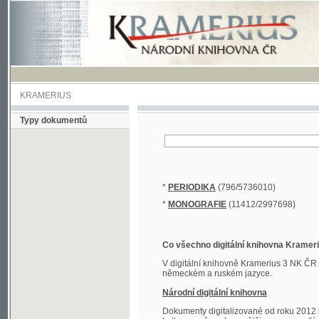
KRAMERIUS
Typy dokumentů
*
PERIODIKA
(796/5736010)
*
MONOGRAFIE
(11412/2997698)
Co všechno digitální knihovna Kramerius obs
V digitální knihovně Kramerius 3 NK ČR najdete 
německém a ruském jazyce.
Národní digitální knihovna
Dokumenty digitalizované od roku 2012 nalezne
knihovny převedena většina monografií. Převedené
Novější digitalizace nale