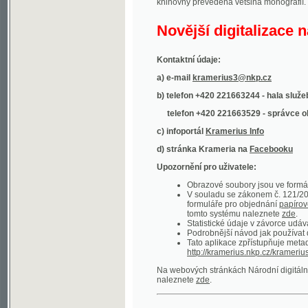
Kontaktní údaje:
a) e-mail
kramerius3@nkp.cz
b) telefon +420 221663244 - hala služeb
(inform
telefon +420 221663529 - správce obsahu
(
c) infoportál
Kramerius Info
d) stránka Krameria na
Facebooku
Upozornění pro uživatele:
Obrazové soubory jsou ve formátu DjVu, p
V souladu se zákonem č. 121/2000 Sb. (
formuláře pro objednání
papírové kopie
.
tomto systému naleznete
zde
.
Statistické údaje v závorce udávají počet t
Podrobnější návod jak používat digitáln
Tato aplikace zpřístupňuje metadata po
http://kramerius.nkp.cz/kramerius/oai
.
Na webových stránkách Národní digitální knihov
naleznete
zde
.
Ukázky zdigitalizovaných dokumentů:
Národní listy