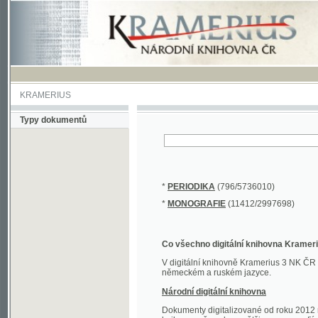
KRAMERIUS
Typy dokumentů
*
PERIODIKA
(796/5736010)
*
MONOGRAFIE
(11412/2997698)
Co všechno digitální knihovna Kramerius obs
V digitální knihovně Kramerius 3 NK ČR najdete 
německém a ruském jazyce.
Národní digitální knihovna
Dokumenty digitalizované od roku 2012 nalezne
knihovny převedena většina monografií. Převedené
Novější digitalizace nale