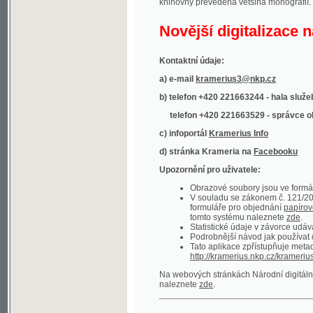
Kontaktní údaje:
a) e-mail
kramerius3@nkp.cz
b) telefon +420 221663244 - hala služeb
(inform
telefon +420 221663529 - správce obsahu
(
c) infoportál
Kramerius Info
d) stránka Krameria na
Facebooku
Upozornění pro uživatele:
Obrazové soubory jsou ve formátu DjVu, p
V souladu se zákonem č. 121/2000 Sb. (
formuláře pro objednání
papírové kopie
.
tomto systému naleznete
zde
.
Statistické údaje v závorce udávají počet t
Podrobnější návod jak používat digitáln
Tato aplikace zpřístupňuje metadata po
http://kramerius.nkp.cz/kramerius/oai
.
Na webových stránkách Národní digitální knihov
naleznete
zde
.
Ukázky zdigitalizovaných dokumentů:
Národní listy