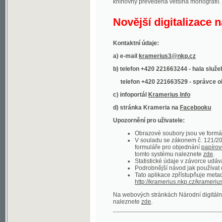
Kontaktní údaje:
a) e-mail
kramerius3@nkp.cz
b) telefon +420 221663244 - hala služeb
(inform
telefon +420 221663529 - správce obsahu
(
c) infoportál
Kramerius Info
d) stránka Krameria na
Facebooku
Upozornění pro uživatele:
Obrazové soubory jsou ve formátu DjVu, p
V souladu se zákonem č. 121/2000 Sb. (
formuláře pro objednání
papírové kopie
.
tomto systému naleznete
zde
.
Statistické údaje v závorce udávají počet t
Podrobnější návod jak používat digitáln
Tato aplikace zpřístupňuje metadata po
http://kramerius.nkp.cz/kramerius/oai
.
Na webových stránkách Národní digitální knihov
naleznete
zde
.
Ukázky zdigitalizovaných dokumentů:
Národní listy