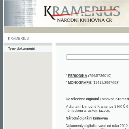
KRAMERIUS
Typy dokumentů
*
PERIODIKA
(796/5736010)
*
MONOGRAFIE
(11412/2997698)
Co všechno digitální knihovna Kramerius obs
V digitální knihovně Kramerius 3 NK ČR najdete 
německém a ruském jazyce.
Národní digitální knihovna
Dokumenty digitalizované od roku 2012 nalezne
knihovny převedena většina monografií. Převedené
Novější digitalizace nale