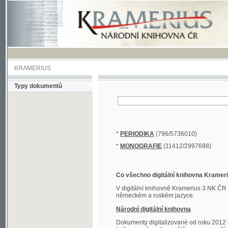
KRAMERIUS
Typy dokumentů
*
PERIODIKA
(796/5736010)
*
MONOGRAFIE
(11412/2997698)
Co všechno digitální knihovna Kramerius obs
V digitální knihovně Kramerius 3 NK ČR najdete 
německém a ruském jazyce.
Národní digitální knihovna
Dokumenty digitalizované od roku 2012 nalezne
knihovny převedena většina monografií. Převedené
Novější digitalizace nale