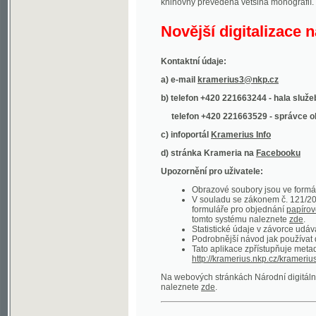
Kontaktní údaje:
a) e-mail
kramerius3@nkp.cz
b) telefon +420 221663244 - hala služeb
(inform
telefon +420 221663529 - správce obsahu
(
c) infoportál
Kramerius Info
d) stránka Krameria na
Facebooku
Upozornění pro uživatele:
Obrazové soubory jsou ve formátu DjVu, p
V souladu se zákonem č. 121/2000 Sb. (
formuláře pro objednání
papírové kopie
.
tomto systému naleznete
zde
.
Statistické údaje v závorce udávají počet t
Podrobnější návod jak používat digitáln
Tato aplikace zpřístupňuje metadata po
http://kramerius.nkp.cz/kramerius/oai
.
Na webových stránkách Národní digitální knihov
naleznete
zde
.
Ukázky zdigitalizovaných dokumentů:
Národní listy