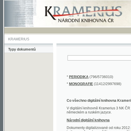
KRAMERIUS
Typy dokumentů
*
PERIODIKA
(796/5736010)
*
MONOGRAFIE
(11412/2997698)
Co všechno digitální knihovna Kramerius obs
V digitální knihovně Kramerius 3 NK ČR najdete 
německém a ruském jazyce.
Národní digitální knihovna
Dokumenty digitalizované od roku 2012 nalezne
knihovny převedena většina monografií. Převedené
Novější digitalizace nale