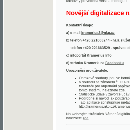
Kontaktní údaje:
a) e-mail
kramerius3@nkp.cz
b) telefon +420 221663244 - hala služeb
(inform
telefon +420 221663529 - správce obsahu
(
c) infoportál
Kramerius Info
d) stránka Krameria na
Facebooku
Upozornění pro uživatele:
Obrazové soubory jsou ve formátu DjVu, p
V souladu se zákonem č. 121/2000 Sb. (
formuláře pro objednání
papírové kopie
.
tomto systému naleznete
zde
.
Statistické údaje v závorce udávají počet t
Podrobnější návod jak používat digitáln
Tato aplikace zpřístupňuje metadata po
http://kramerius.nkp.cz/kramerius/oai
.
Na webových stránkách Národní digitální knihov
naleznete
zde
.
Ukázky zdigitalizovaných dokumentů:
Národní listy