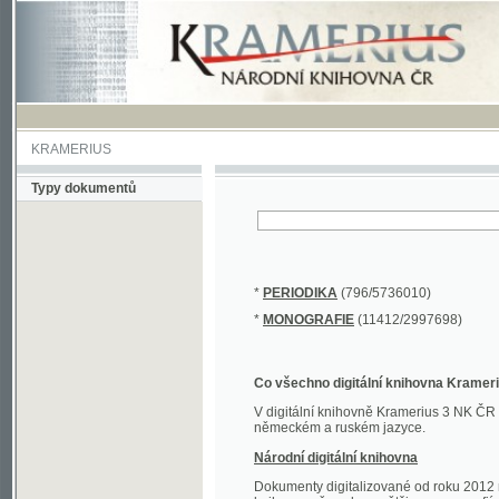
KRAMERIUS
Typy dokumentů
*
PERIODIKA
(796/5736010)
*
MONOGRAFIE
(11412/2997698)
Co všechno digitální knihovna Kramerius obs
V digitální knihovně Kramerius 3 NK ČR najdete 
německém a ruském jazyce.
Národní digitální knihovna
Dokumenty digitalizované od roku 2012 nalezne
knihovny převedena většina monografií. Převedené
Novější digitalizace nale