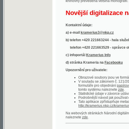
Kontaktní údaje:
a) e-mail
kramerius3@nkp.cz
b) telefon +420 221663244 - hala služeb
(inform
telefon +420 221663529 - správce obsahu
(
c) infoportál
Kramerius Info
d) stránka Krameria na
Facebooku
Upozornění pro uživatele:
Obrazové soubory jsou ve formátu DjVu, p
V souladu se zákonem č. 121/2000 Sb. (
formuláře pro objednání
papírové kopie
.
tomto systému naleznete
zde
.
Statistické údaje v závorce udávají počet t
Podrobnější návod jak používat digitáln
Tato aplikace zpřístupňuje metadata po
http://kramerius.nkp.cz/kramerius/oai
.
Na webových stránkách Národní digitální knihov
naleznete
zde
.
Ukázky zdigitalizovaných dokumentů:
Národní listy