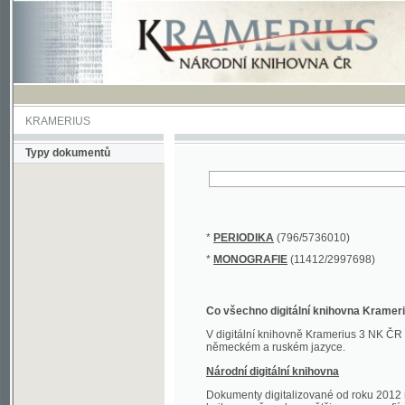
KRAMERIUS
Typy dokumentů
*
PERIODIKA
(796/5736010)
*
MONOGRAFIE
(11412/2997698)
Co všechno digitální knihovna Kramerius obs
V digitální knihovně Kramerius 3 NK ČR najdete 
německém a ruském jazyce.
Národní digitální knihovna
Dokumenty digitalizované od roku 2012 nalezne
knihovny převedena většina monografií. Převedené
Novější digitalizace nale