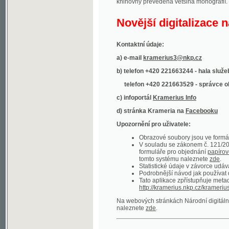
Kontaktní údaje:
a) e-mail
kramerius3@nkp.cz
b) telefon +420 221663244 - hala služeb
(inform
telefon +420 221663529 - správce obsahu
(
c) infoportál
Kramerius Info
d) stránka Krameria na
Facebooku
Upozornění pro uživatele:
Obrazové soubory jsou ve formátu DjVu, p
V souladu se zákonem č. 121/2000 Sb. (
formuláře pro objednání
papírové kopie
.
tomto systému naleznete
zde
.
Statistické údaje v závorce udávají počet t
Podrobnější návod jak používat digitáln
Tato aplikace zpřístupňuje metadata po
http://kramerius.nkp.cz/kramerius/oai
.
Na webových stránkách Národní digitální knihov
naleznete
zde
.
Ukázky zdigitalizovaných dokumentů:
Národní listy