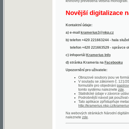
Kontaktní údaje:
a) e-mail
kramerius3@nkp.cz
b) telefon +420 221663244 - hala služeb
(inform
telefon +420 221663529 - správce obsahu
(
c) infoportál
Kramerius Info
d) stránka Krameria na
Facebooku
Upozornění pro uživatele:
Obrazové soubory jsou ve formátu DjVu, p
V souladu se zákonem č. 121/2000 Sb. (
formuláře pro objednání
papírové kopie
.
tomto systému naleznete
zde
.
Statistické údaje v závorce udávají počet t
Podrobnější návod jak používat digitáln
Tato aplikace zpřístupňuje metadata po
http://kramerius.nkp.cz/kramerius/oai
.
Na webových stránkách Národní digitální knihov
naleznete
zde
.
Ukázky zdigitalizovaných dokumentů:
Národní listy