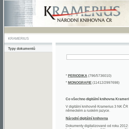
KRAMERIUS
Typy dokumentů
*
PERIODIKA
(796/5736010)
*
MONOGRAFIE
(11412/2997698)
Co všechno digitální knihovna Kramerius obs
V digitální knihovně Kramerius 3 NK ČR najdete 
německém a ruském jazyce.
Národní digitální knihovna
Dokumenty digitalizované od roku 2012 nalezne
knihovny převedena většina monografií. Převedené
Novější digitalizace nale