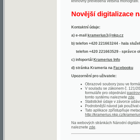
Kontaktní údaje:
a) e-mail
kramerius3@nkp.cz
b) telefon +420 221663244 - hala služeb
(inform
telefon +420 221663529 - správce obsahu
(
c) infoportál
Kramerius Info
d) stránka Krameria na
Facebooku
Upozornění pro uživatele:
Obrazové soubory jsou ve formátu DjVu, p
V souladu se zákonem č. 121/2000 Sb. (
formuláře pro objednání
papírové kopie
.
tomto systému naleznete
zde
.
Statistické údaje v závorce udávají počet t
Podrobnější návod jak používat digitáln
Tato aplikace zpřístupňuje metadata po
http://kramerius.nkp.cz/kramerius/oai
.
Na webových stránkách Národní digitální knihov
naleznete
zde
.
Ukázky zdigitalizovaných dokumentů:
Národní listy