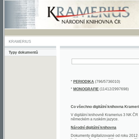
KRAMERIUS
Typy dokumentů
*
PERIODIKA
(796/5736010)
*
MONOGRAFIE
(11412/2997698)
Co všechno digitální knihovna Kramerius obs
V digitální knihovně Kramerius 3 NK ČR najdete 
německém a ruském jazyce.
Národní digitální knihovna
Dokumenty digitalizované od roku 2012 nalezne
knihovny převedena většina monografií. Převedené
Novější digitalizace nale