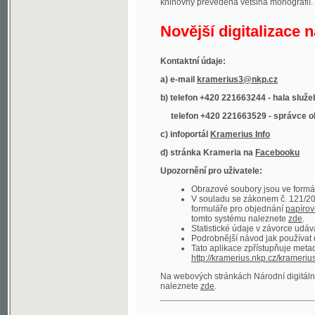
Kontaktní údaje:
a) e-mail
kramerius3@nkp.cz
b) telefon +420 221663244 - hala služeb
(inform
telefon +420 221663529 - správce obsahu
(
c) infoportál
Kramerius Info
d) stránka Krameria na
Facebooku
Upozornění pro uživatele:
Obrazové soubory jsou ve formátu DjVu, p
V souladu se zákonem č. 121/2000 Sb. (
formuláře pro objednání
papírové kopie
.
tomto systému naleznete
zde
.
Statistické údaje v závorce udávají počet t
Podrobnější návod jak používat digitáln
Tato aplikace zpřístupňuje metadata po
http://kramerius.nkp.cz/kramerius/oai
.
Na webových stránkách Národní digitální knihov
naleznete
zde
.
Ukázky zdigitalizovaných dokumentů:
Národní listy