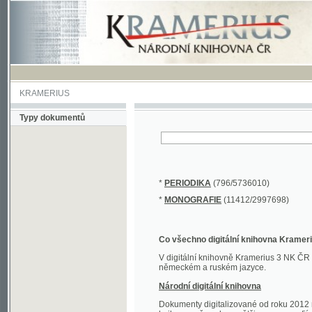
KRAMERIUS
Typy dokumentů
*
PERIODIKA
(796/5736010)
*
MONOGRAFIE
(11412/2997698)
Co všechno digitální knihovna Kramerius obs
V digitální knihovně Kramerius 3 NK ČR najdete 
německém a ruském jazyce.
Národní digitální knihovna
Dokumenty digitalizované od roku 2012 nalezne
knihovny převedena většina monografií. Převedené
Novější digitalizace nale