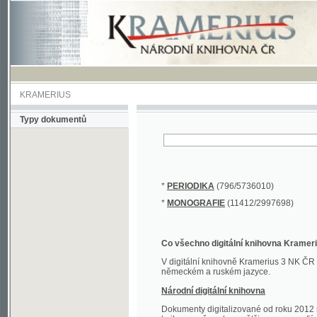
KRAMERIUS
Typy dokumentů
*
PERIODIKA
(796/5736010)
*
MONOGRAFIE
(11412/2997698)
Co všechno digitální knihovna Kramerius obs
V digitální knihovně Kramerius 3 NK ČR najdete 
německém a ruském jazyce.
Národní digitální knihovna
Dokumenty digitalizované od roku 2012 nalezne
knihovny převedena většina monografií. Převedené
Novější digitalizace nale