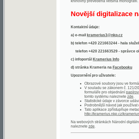
Kontaktní údaje:
a) e-mail
kramerius3@nkp.cz
b) telefon +420 221663244 - hala služeb
(inform
telefon +420 221663529 - správce obsahu
(
c) infoportál
Kramerius Info
d) stránka Krameria na
Facebooku
Upozornění pro uživatele:
Obrazové soubory jsou ve formátu DjVu, p
V souladu se zákonem č. 121/2000 Sb. (
formuláře pro objednání
papírové kopie
.
tomto systému naleznete
zde
.
Statistické údaje v závorce udávají počet t
Podrobnější návod jak používat digitáln
Tato aplikace zpřístupňuje metadata po
http://kramerius.nkp.cz/kramerius/oai
.
Na webových stránkách Národní digitální knihov
naleznete
zde
.
Ukázky zdigitalizovaných dokumentů:
Národní listy