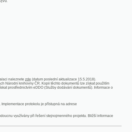
zde
(datum poslední aktualizace 15.5.2018).
vny ČR. Kopii těchto dokumentů lze získat použitím
nictvím eDDO (Služby dodávání dokumentů). Informace o
rotokolu je přístupná na adrese
y při řešení stejnojmenného projektu. Bližší informace
 ze vsi
V zajetí australských lidojedův