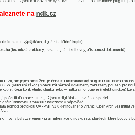
ace o výpůjčkách, digitální a tištěné kopie)
technické problémy, obsah digitální knihovny, přístupnost dokumentů)
ro jejich prohlížení je třeba mít nainstalovaný
plug-in DjVu
. Návod na instalaci naleznete
autorský zákon) mohou být některé dokumenty zobrazeny pouze v prostorách Národní kniho
 Kopii konkrétního článku nebo výňatku z monografie (i elektronickou) lze získat prostřed
itulů / počet stran, jež jsou v digitální knihovně k dispozici.
í knihovnu Kramerius naleznete v
nápovědě
.
mocí protokolu OAI-PMH v2.0 definovaného v rámci
Open Archives Initiative
. Implementace p
ny byly zveřejněny první informace
o nových standardech
, které budou v budoucnu využíván
Humoristické listy
Světozor
Smrt nesem