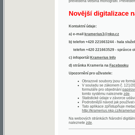
Kontaktní údaje:
a) e-mail
kramerius3@nkp.cz
b) telefon +420 221663244 - hala služeb
(inform
telefon +420 221663529 - správce obsahu
(
c) infoportál
Kramerius Info
d) stránka Krameria na
Facebooku
Upozornění pro uživatele:
Obrazové soubory jsou ve formátu DjVu, p
V souladu se zákonem č. 121/2000 Sb. (
formuláře pro objednání
papírové kopie
.
tomto systému naleznete
zde
.
Statistické údaje v závorce udávají počet t
Podrobnější návod jak používat digitáln
Tato aplikace zpřístupňuje metadata po
http://kramerius.nkp.cz/kramerius/oai
.
Na webových stránkách Národní digitální knihov
naleznete
zde
.
Ukázky zdigitalizovaných dokumentů:
Národní listy