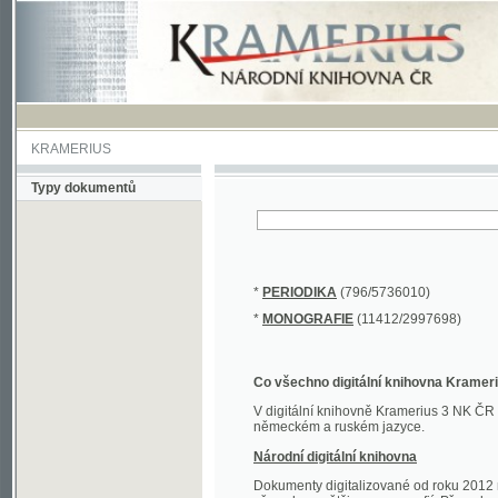
KRAMERIUS
Typy dokumentů
*
PERIODIKA
(796/5736010)
*
MONOGRAFIE
(11412/2997698)
Co všechno digitální knihovna Kramerius obs
V digitální knihovně Kramerius 3 NK ČR najdete 
německém a ruském jazyce.
Národní digitální knihovna
Dokumenty digitalizované od roku 2012 nalezne
převedena většina monografií. Převedené dokument
Novější digitalizace nale