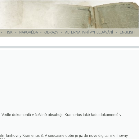
OVĚDA
-
ODKAZY
-
ALTERNATIVNÍ VYHLEDÁVÁNÍ
-
ENGLISH
ntů v češtině obsahuje Kramerius také řadu dokumentů v
merius 3. V současné době je již do nové digitální knihovny