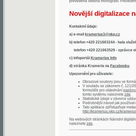
Kontaktní údaje:
a) e-mail
kramerius3@nkp.cz
b) telefon +420 221663244 - hala služeb
(inform
telefon +420 221663529 - správce obsahu
(
c) infoportál
Kramerius Info
d) stránka Krameria na
Facebooku
Upozornění pro uživatele:
Obrazové soubory jsou ve formátu DjVu, p
V souladu se zákonem č. 121/2000 Sb. (
formuláře pro objednání
papírové kopie
.
tomto systému naleznete
zde
.
Statistické údaje v závorce udávají počet t
Podrobnější návod jak používat digitáln
Tato aplikace zpřístupňuje metadata po
http://kramerius.nkp.cz/kramerius/oai
.
Na webových stránkách Národní digitální knihov
naleznete
zde
.
Ukázky zdigitalizovaných dokumentů:
Národní listy