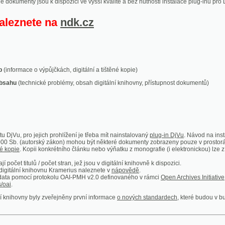
ace o výpůjčkách, digitální a tištěné kopie)
technické problémy, obsah digitální knihovny, přístupnost dokumentů)
ro jejich prohlížení je třeba mít nainstalovaný
plug-in DjVu
. Návod na instalaci naleznete
autorský zákon) mohou být některé dokumenty zobrazeny pouze v prostorách Národní kniho
 Kopii konkrétního článku nebo výňatku z monografie (i elektronickou) lze získat prostřed
itulů / počet stran, jež jsou v digitální knihovně k dispozici.
í knihovnu Kramerius naleznete v
nápovědě
.
mocí protokolu OAI-PMH v2.0 definovaného v rámci
Open Archives Initiative
. Implementace p
ny byly zveřejněny první informace
o nových standardech
, které budou v budoucnu využíván
Humoristické listy
Světozor
Smrt nesem