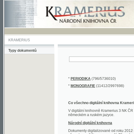
KRAMERIUS
Typy dokumentů
*
PERIODIKA
(796/5736010)
*
MONOGRAFIE
(11412/2997698)
Co všechno digitální knihovna Kramerius obs
V digitální knihovně Kramerius 3 NK ČR najdete 
německém a ruském jazyce.
Národní digitální knihovna
Dokumenty digitalizované od roku 2012 nalezne
převedena většina monografií. Převedené dokument
Novější digitalizace nale