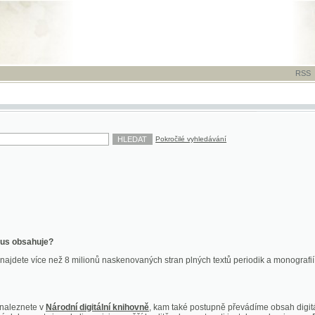
RSS
-
TISK
-
NÁP
Pokročilé vyhledávání
ahuje?
více než 8 milionů naskenovaných stran plných textů periodik a monografií. Vedle dokume
te v
Národní digitální knihovně
, kam také postupně převádíme obsah digitální knihovny Kra
y jsou k dispozici ve vyšší kvalitě a bez nutnosti instalace plug-inu pro DjVu.
znete na
ndk.cz