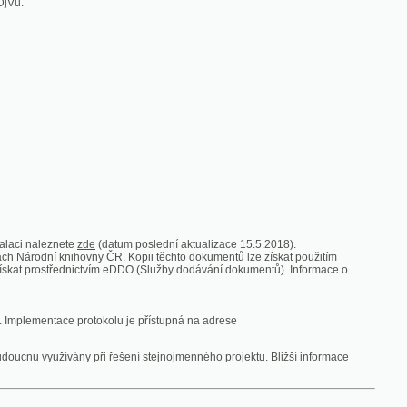
zde
(datum poslední aktualizace 15.5.2018).
vny ČR. Kopii těchto dokumentů lze získat použitím
nictvím eDDO (Služby dodávání dokumentů). Informace o
rotokolu je přístupná na adrese
y při řešení stejnojmenného projektu. Bližší informace
 ze vsi
V zajetí australských lidojedův