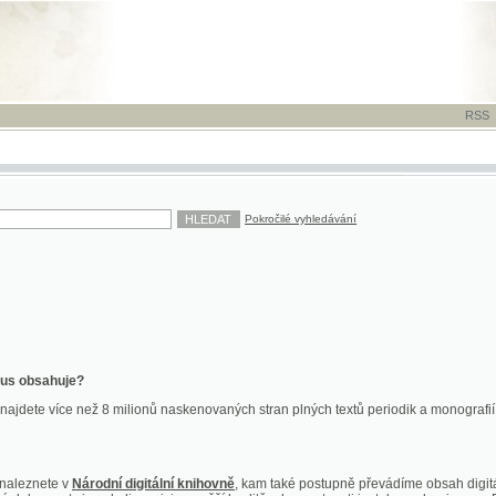
RSS
-
TISK
-
NÁP
Pokročilé vyhledávání
ahuje?
více než 8 milionů naskenovaných stran plných textů periodik a monografií. Vedle dokume
te v
Národní digitální knihovně
, kam také postupně převádíme obsah digitální knihovny Kra
y jsou k dispozici ve vyšší kvalitě a bez nutnosti instalace plug-inu pro DjVu.
znete na
ndk.cz