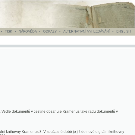
OVĚDA
-
ODKAZY
-
ALTERNATIVNÍ VYHLEDÁVÁNÍ
-
ENGLISH
ntů v češtině obsahuje Kramerius také řadu dokumentů v
merius 3. V současné době je již do nové digitální knihovny