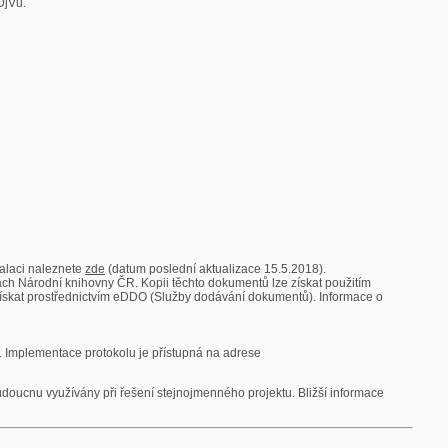
zde
(datum poslední aktualizace 15.5.2018).
vny ČR. Kopii těchto dokumentů lze získat použitím
nictvím eDDO (Služby dodávání dokumentů). Informace o
rotokolu je přístupná na adrese
y při řešení stejnojmenného projektu. Bližší informace
 ze vsi
V zajetí australských lidojedův