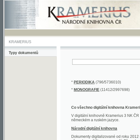
KRAMERIUS
Typy dokumentů
*
PERIODIKA
(796/5736010)
*
MONOGRAFIE
(11412/2997698)
Co všechno digitální knihovna Kramerius obs
V digitální knihovně Kramerius 3 NK ČR najdete 
německém a ruském jazyce.
Národní digitální knihovna
Dokumenty digitalizované od roku 2012 nalezne
převedena většina monografií. Převedené dokument
Novější digitalizace nale