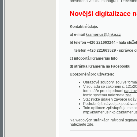
Kontaktní údaje:
a) e-mail
kramerius3@nkp.cz
b) telefon +420 221663244 - hala služeb
(inform
telefon +420 221663529 - správce obsahu
(
c) infoportál
Kramerius Info
d) stránka Krameria na
Facebooku
Upozornění pro uživatele:
Obrazové soubory jsou ve formátu DjVu, p
V souladu se zákonem č. 121/2000 Sb. (
formuláře pro objednání
papírové kopie
.
tomto systému naleznete
zde
.
Statistické údaje v závorce udávají počet t
Podrobnější návod jak používat digitáln
Tato aplikace zpřístupňuje metadata po
http://kramerius.nkp.cz/kramerius/oai
.
Na webových stránkách Národní digitální knihov
naleznete
zde
.
Ukázky zdigitalizovaných dokumentů:
Národní listy