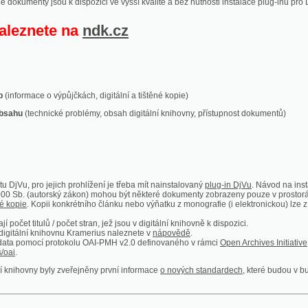
ace o výpůjčkách, digitální a tištěné kopie)
technické problémy, obsah digitální knihovny, přístupnost dokumentů)
ro jejich prohlížení je třeba mít nainstalovaný
plug-in DjVu
. Návod na instalaci naleznete
autorský zákon) mohou být některé dokumenty zobrazeny pouze v prostorách Národní kniho
 Kopii konkrétního článku nebo výňatku z monografie (i elektronickou) lze získat prostřed
itulů / počet stran, jež jsou v digitální knihovně k dispozici.
í knihovnu Kramerius naleznete v
nápovědě
.
mocí protokolu OAI-PMH v2.0 definovaného v rámci
Open Archives Initiative
. Implementace p
ny byly zveřejněny první informace
o nových standardech
, které budou v budoucnu využíván
Humoristické listy
Světozor
Smrt nesem