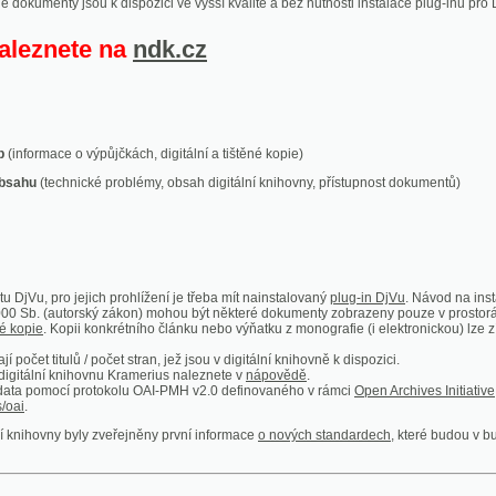
ace o výpůjčkách, digitální a tištěné kopie)
technické problémy, obsah digitální knihovny, přístupnost dokumentů)
ro jejich prohlížení je třeba mít nainstalovaný
plug-in DjVu
. Návod na instalaci naleznete
autorský zákon) mohou být některé dokumenty zobrazeny pouze v prostorách Národní kniho
 Kopii konkrétního článku nebo výňatku z monografie (i elektronickou) lze získat prostřed
itulů / počet stran, jež jsou v digitální knihovně k dispozici.
í knihovnu Kramerius naleznete v
nápovědě
.
mocí protokolu OAI-PMH v2.0 definovaného v rámci
Open Archives Initiative
. Implementace p
ny byly zveřejněny první informace
o nových standardech
, které budou v budoucnu využíván
Humoristické listy
Světozor
Smrt nesem