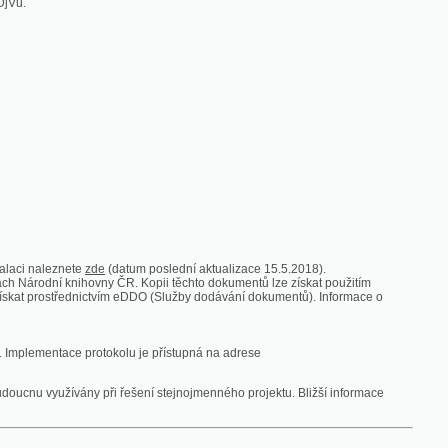
zde
(datum poslední aktualizace 15.5.2018).
vny ČR. Kopii těchto dokumentů lze získat použitím
nictvím eDDO (Služby dodávání dokumentů). Informace o
rotokolu je přístupná na adrese
y při řešení stejnojmenného projektu. Bližší informace
 ze vsi
V zajetí australských lidojedův