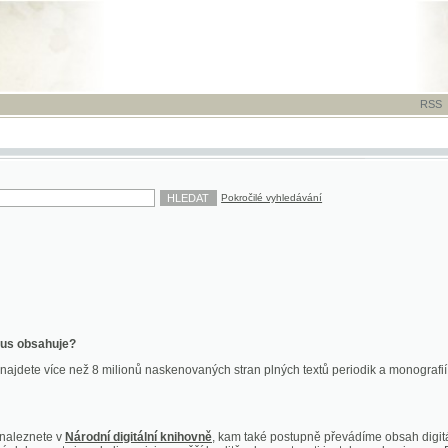
RSS
-
TISK
-
NÁP
Pokročilé vyhledávání
ahuje?
více než 8 milionů naskenovaných stran plných textů periodik a monografií. Vedle dokume
te v
Národní digitální knihovně
, kam také postupně převádíme obsah digitální knihovny Kra
y jsou k dispozici ve vyšší kvalitě a bez nutnosti instalace plug-inu pro DjVu.
znete na
ndk.cz