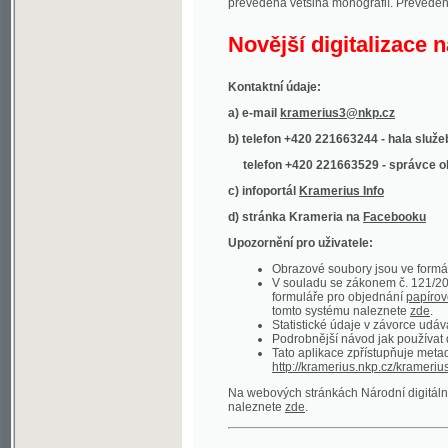
Kontaktní údaje:
a) e-mail
kramerius3@nkp.cz
b) telefon +420 221663244 - hala služeb
(inform
telefon +420 221663529 - správce obsahu
(
c) infoportál
Kramerius Info
d) stránka Krameria na
Facebooku
Upozornění pro uživatele:
Obrazové soubory jsou ve formátu DjVu, p
V souladu se zákonem č. 121/2000 Sb. (
formuláře pro objednání
papírové kopie
.
tomto systému naleznete
zde
.
Statistické údaje v závorce udávají počet t
Podrobnější návod jak používat digitáln
Tato aplikace zpřístupňuje metadata po
http://kramerius.nkp.cz/kramerius/oai
.
Na webových stránkách Národní digitální knihov
naleznete
zde
.
Ukázky zdigitalizovaných dokumentů:
Národní listy