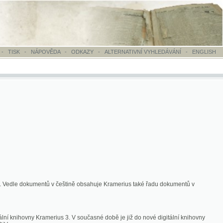
OVĚDA
-
ODKAZY
-
ALTERNATIVNÍ VYHLEDÁVÁNÍ
-
ENGLISH
ntů v češtině obsahuje Kramerius také řadu dokumentů v
merius 3. V současné době je již do nové digitální knihovny