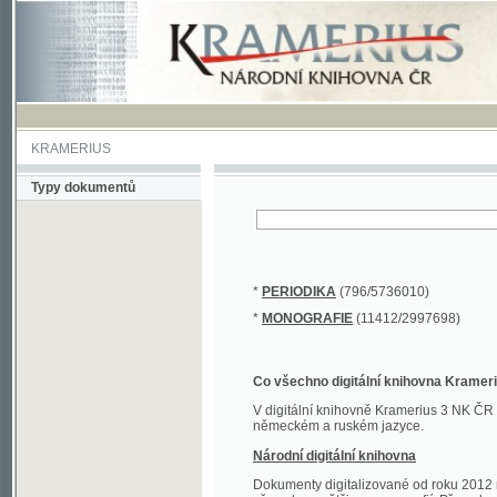
KRAMERIUS
Typy dokumentů
*
PERIODIKA
(796/5736010)
*
MONOGRAFIE
(11412/2997698)
Co všechno digitální knihovna Kramerius obs
V digitální knihovně Kramerius 3 NK ČR najdete 
německém a ruském jazyce.
Národní digitální knihovna
Dokumenty digitalizované od roku 2012 nalezne
převedena většina monografií. Převedené dokument
Novější digitalizace nale